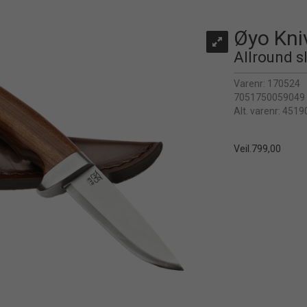
Øyo Kni
Allround sl
Varenr:
170524
7051750059049
Alt. varenr:
4519
Veil.
799,00