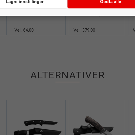
Lagre innstillinger
Godta alle
Bryne for ljå, øks og kniv
Bryne / Slipestein
Øyo Accusharp
Fin / Grov - 200 mm
Knivsliper
Veil. 64,00
Veil. 379,00
V
ALTERNATIVER