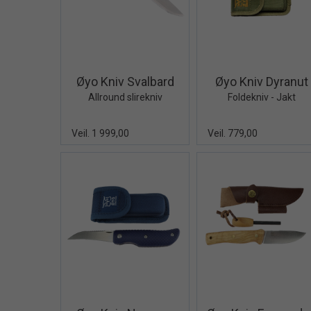
Quick View+
Quick V
Øyo Kniv Svalbard
Øyo Kniv Dyranut
Allround slirekniv
Foldekniv - Jakt
Veil. 1 999,00
Veil. 779,00
Quick View+
Quick V