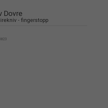
v Dovre
irekniv - fingerstopp
0823