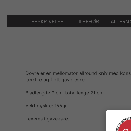
BESKRIVELSE
TILBEHØR
ALTERN
Dovre er en mellomstor allround kniv med konsli
lærslire og flott gave-eske.
Bladlengde 9 cm, total lenge 21 cm
Vekt m/slire: 155gr
Leveres i gaveeske.