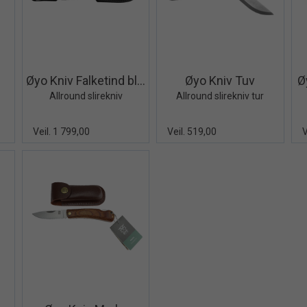
iew+
Quick View+
Quick View+
Øyo Kniv Falketind black
Øyo Kniv Tuv
Ø
Allround slirekniv
Allround slirekniv tur
Veil. 1 799,00
Veil. 519,00
V
iew+
Quick View+