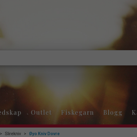
edskap
Outlet
Fiskegarn
Blogg
K
>
Slirekniv
>
Øyo Kniv Dovre