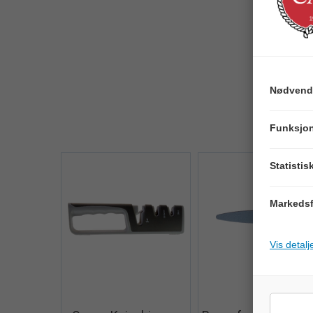
Nødvend
Funksjon
Statistis
Markedsf
Vis detalj
Quick View+
Quick V