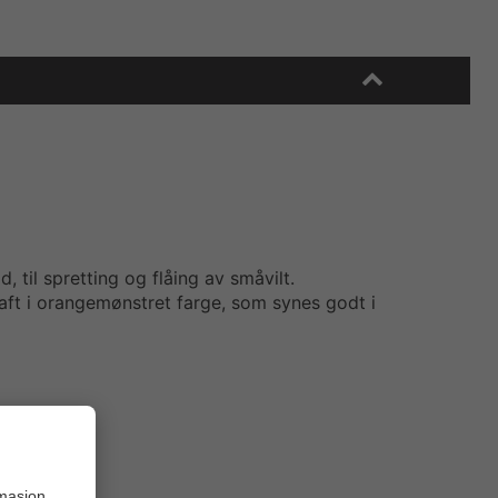
 til spretting og flåing av småvilt.
ft i orangemønstret farge, som synes godt i
rmasjon