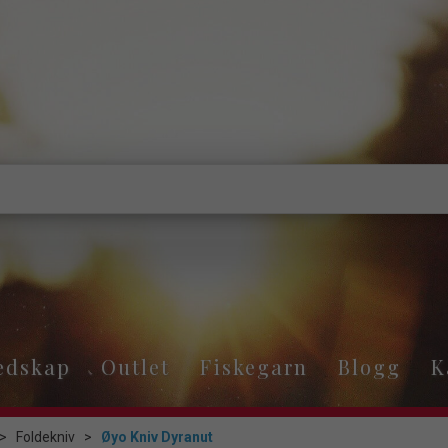
edskap
Outlet
Fiskegarn
Blogg
K
>
Foldekniv
>
Øyo Kniv Dyranut