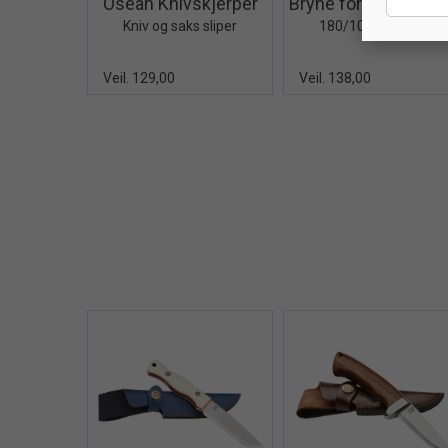
Osean Knivskjerper
Kniv og saks sliper
180/100 - 230mm
Veil. 129,00
Veil. 138,00