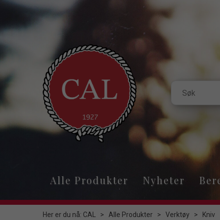
Alle Produkter
Nyheter
Ber
Her er du nå:
CAL
>
Alle Produkter
>
Verktøy
>
Kniv