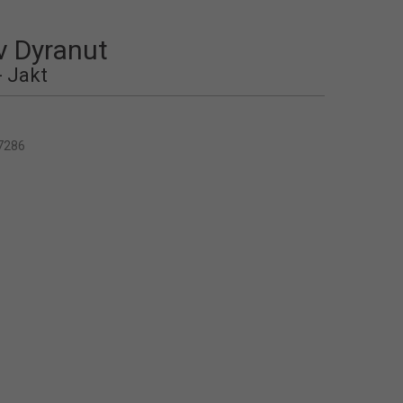
v Dyranut
- Jakt
7286