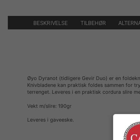
BESKRIVELSE
TILBEHØR
ALTERN
Øyo Dyranot (tidligere Gevir Duo) er en foldekni
Knivbladene kan praktisk foldes sammen for tr
terrenget. Leveres i en praktisk cordura slire m
Vekt m/slire: 190gr
Leveres i gaveeske.