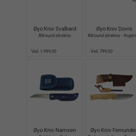
Quick View+
Quick V
Øyo Kniv Svalbard
Øyo Kniv Dovre
Allround slirekniv
Veil. 1 999,00
Veil. 799,00
Quick View+
Quick V
Øyo Kniv Namsen
Øyo Kniv Femunde