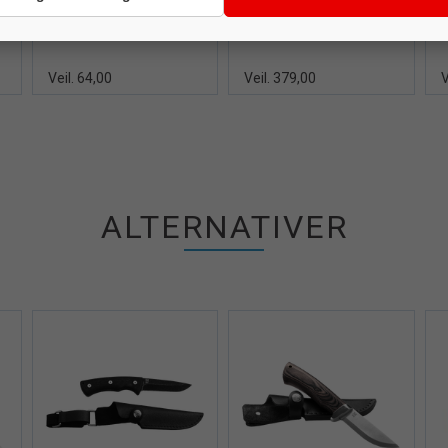
Bryne for ljå, øks og kniv
Bryne / Slipestein
Øyo Accusharp
Fin / Grov - 200 mm
Knivsliper
Veil. 64,00
Veil. 379,00
V
ALTERNATIVER