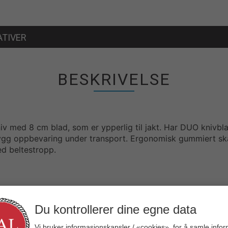
ATIVER
BESKRIVELSE
v med 8 cm blad, som er ypperlig til jakt. Har DUO knivblad,
ygg oppbevaring under transport. Ergonomisk gummiert ska
ed beltestropp.
Du kontrollerer dine egne data
Vi bruker informasjonskapsler / «cookies», for å samle info