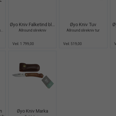
iew+
Quick View+
Quick View+
Øyo Kniv Falketind black
Øyo Kniv Tuv
Ø
Allround slirekniv - fingerstopp
Allround slirekniv
Allround slirekniv tur
Veil. 1 799,00
Veil. 519,00
V
iew+
Quick View+
n
Øyo Kniv Marka