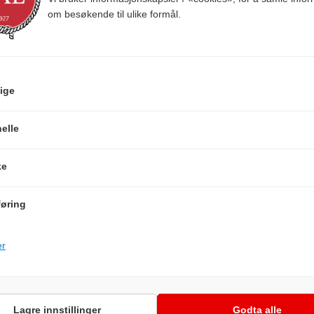
om besøkende til ulike formål.
TILBEHØR
ige
elle
ke
øring
er
iew+
Quick View+
Quick View+
Lagre innstillinger
Godta alle