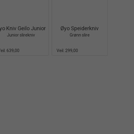
Quick View+
Quick View+
yo Kniv Geilo Junior
Øyo Speiderkniv
Junior slirekniv
Grønn slire
eil. 639,00
Veil. 299,00