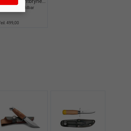
DMT - Diamantbryne mini
Bryne - Foldbar
eil. 499,00