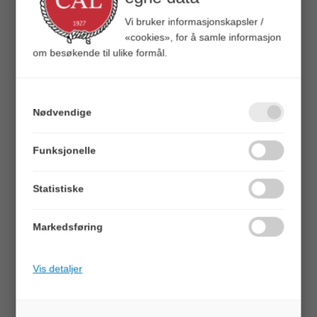
i aluminium, med justerbar
Vi bruker informasjonskapsler /
høyde.
«cookies», for å samle informasjon
om besøkende til ulike formål.
Nytt campingbord som er
sammenleggbart, og svært
lett. Laget med ramme i
aluminum (22x22mm) og
overflate i 55x11mm
Nødvendige
aluminumslameller.
Bordet har 4 justerbare ben,
Funksjonelle
som gjør at det er meget lett
å tilpasse til terreng eller
ujevnt gulv. Bordet er lett å
Statistiske
montere og legge sammen,
og leveres i praktisk
bærebag.
Markedsføring
Dimensjon er 70x70cm, med
høyde justerbart fra 70-
Vis detaljer
85cm.
Sammenlagt måler bordet
kun 19x9x70cm.