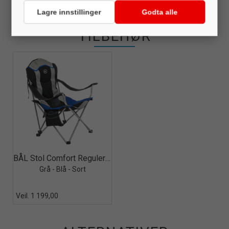
Vekt: 3,9kg inkl bag.
Lagre innstillinger
Godta alle
TILBEHØR
Quick View+
BÅL Stol Comfort Regulerbar
Grå - Blå - Sort
Veil. 1 199,00