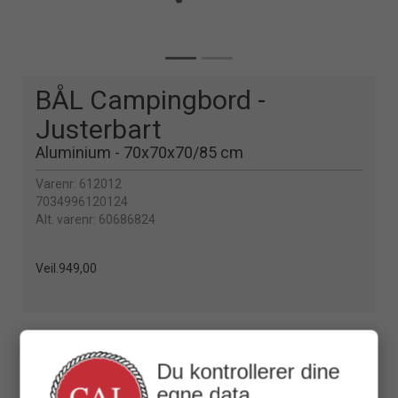
BÅL Campingbord -
Justerbart
Aluminium - 70x70x70/85 cm
Varenr:
612012
7034996120124
Alt. varenr:
60686824
Veil.
949,00
BESKRIVELSE
Du kontrollerer dine
egne data
Bål Campingbord 70x70 cm