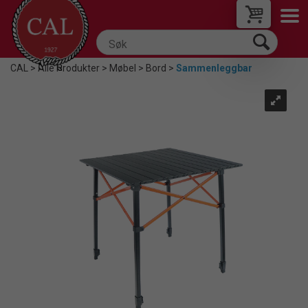
CAL
>
Alle Produkter
>
Møbel
>
Bord
>
Sammenleggbar