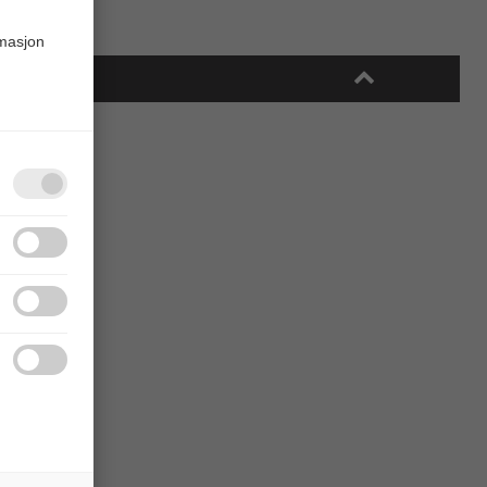
rmasjon
uk.