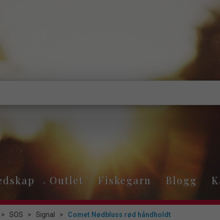
edskap
Outlet
Fiskegarn
Blogg
K
>
SOS
>
Signal
>
Comet Nødbluss rød håndholdt