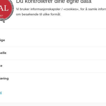
Du kontrollerer dine egne data
Vi bruker informasjonskapsler / «cookies», for å samle info
om besøkende til ulike formål.
BESKRIVELSE
ige
elle
 kommersiell skipsfart, men også egnet for fritidsfartøy.
p rød flamme som varer ca 60 sek. Med uttrekbart håndtak for sikker br
ke
/98/EC, MED-BGV 426 004, BAM-P1-0594, 0589-P1-0617, USCG m/fl.
øring
er