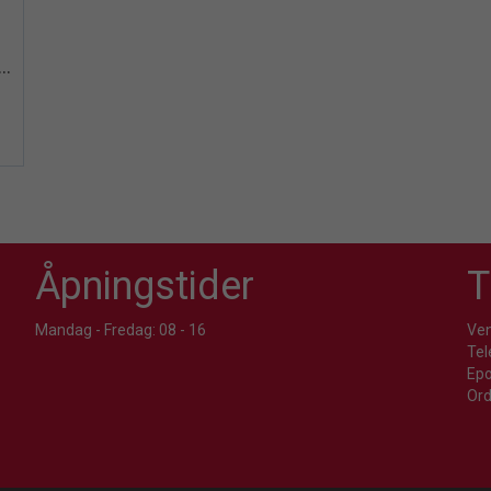
iew+
t Nødrakett rød m/fallskjerm
Åpningstider
T
Mandag - Fredag: 08 - 16
Ven
Tel
Epo
Ord