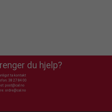
renger du hjelp?
nligst ta kontakt
efon: 38 27 84 00
st: post@cal.no
re: ordre@cal.no