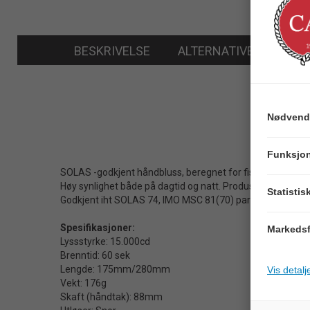
BESKRIVELSE
ALTERNATIVER
Nødvend
Funksjon
SOLAS -godkjent håndbluss, beregnet for fiskeri og annen
Høy synlighet både på dagtid og natt. Produserer en skar
Statistis
Godkjent iht SOLAS 74, IMO MSC 81(70) part 1, MED 96
Spesifikasjoner:
Markedsf
Lyssstyrke: 15.000cd
Brenntid: 60 sek
Lengde: 175mm/280mm
Vis detalj
Vekt: 176g
Skaft (håndtak): 88mm