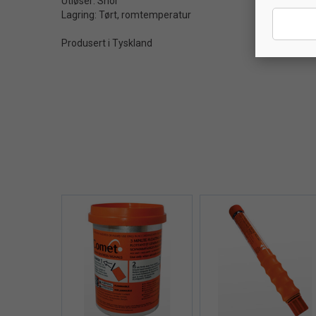
Utløser: Snor
Lagring: Tørt, romtemperatur
Produsert i Tyskland