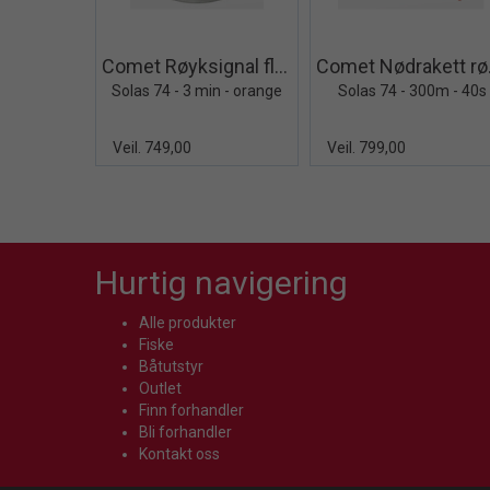
Quick View+
Quick V
Comet Røyksignal flytende
Come
Solas 74 - 3 min - orange
Solas 74 - 300m - 40s
Veil. 749,00
Veil. 799,00
Hurtig navigering
Alle produkter
Fiske
Båtutstyr
Outlet
Finn forhandler
Bli forhandler
Kontakt oss