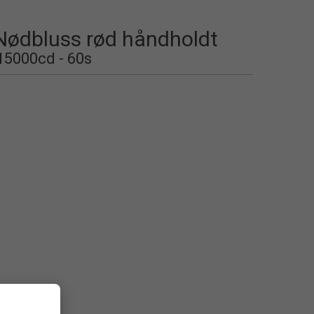
ødbluss rød håndholdt
 15000cd - 60s