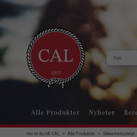
Alle Produkter
Nyheter
Ber
Her er du nå:
CAL
>
Alle Produkter
>
Sikkerhetsutstyr