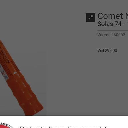
Comet N
Solas 74 -
Varenr:
350002
Veil.
299,00