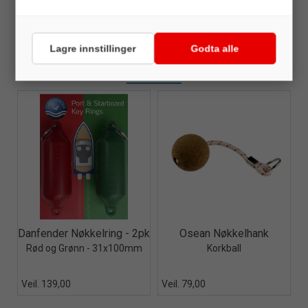
Maks oppdrift ca 20gr.
Dim: 31x100mm.
Farge: lett synlig gul
Lagre innstillinger
Godta alle
ALTERNATIVER
Quick View+
Quick View+
Danfender Nøkkelring - 2pk
Osean Nøkkelhank
Rød og Grønn - 31x100mm
Korkball
Veil. 139,00
Veil. 79,00