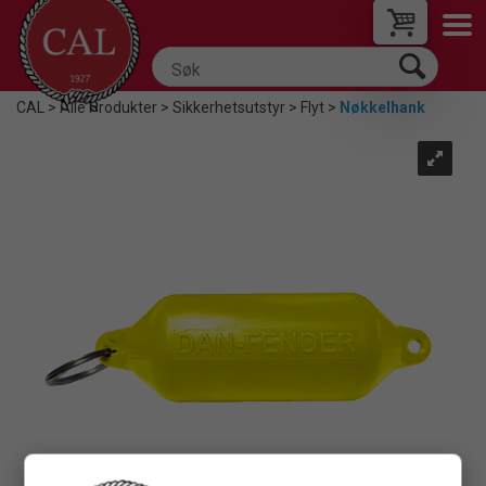
CAL
>
Alle Produkter
>
Sikkerhetsutstyr
>
Flyt
>
Nøkkelhank