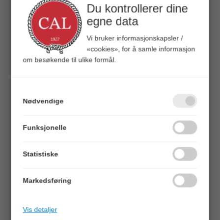
Du kontrollerer dine
egne data
Vi bruker informasjonskapsler /
«cookies», for å samle informasjon
Danfender Nøkkelring - 1pk
om besøkende til ulike formål.
Gul - 31x100mm
Varenr:
303060
5705563591518
Nødvendige
Alt. varenr:
60756283
Funksjonelle
Veil.
79,00
Statistiske
BESKRIVELSE
Markedsføring
Flott minifender-nøkkelring som sikrer at båtnøkkelen ikke
Vis detaljer
havner på havets bunn dersom uhellet skulle være ute.