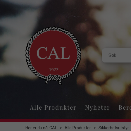
Alle Produkter
Nyheter
Ber
Her er du nå:
CAL
>
Alle Produkter
>
Sikkerhetsutstyr