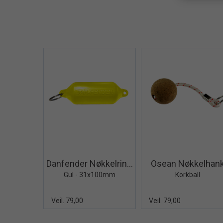
Quick View+
Quick V
Danfender Nøkkelring - 1pk
Osean Nøkkelhan
Gul - 31x100mm
Korkball
Veil. 79,00
Veil. 79,00