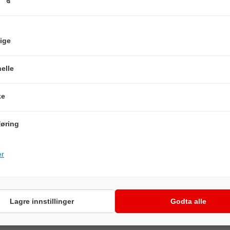
ige
elle
BESKRIVELSE
ke
øring
 ikke havner på havets bunn dersom uhellet skulle være ute.
er
Lagre innstillinger
Godta alle