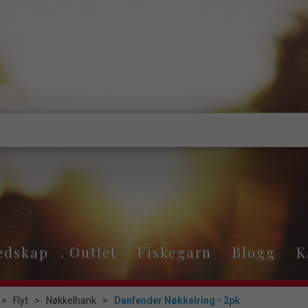
edskap
Outlet
Fiskegarn
Blogg
K
>
Flyt
>
Nøkkelhank
>
Danfender Nøkkelring - 2pk