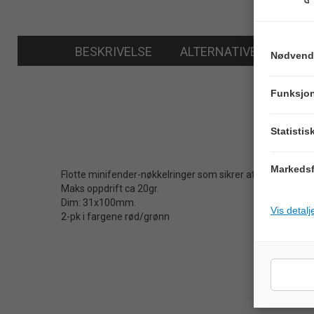
BESKRIVELSE
ALTERNATIVER
Nødvend
Funksjon
Statistis
Markedsf
Flotte minifender-nøkkelringer som sikrer at båtnøkkelen
Maks oppdrift ca 20gr.
Dim: 31x100mm.
Vis detalj
2-pk i fargene rød/grønn