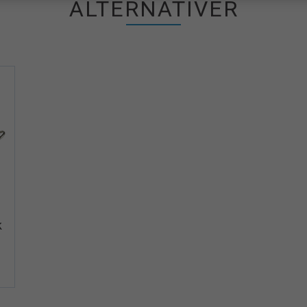
ALTERNATIVER
iew+
k