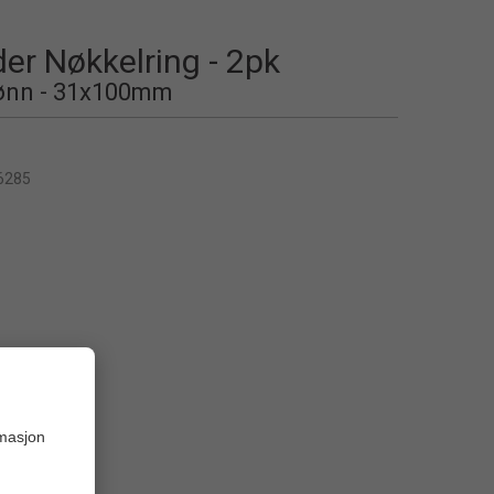
er Nøkkelring - 2pk
ønn - 31x100mm
6285
rmasjon