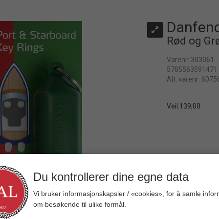
Danfend
Rød og Gr
Varenr:
303061
5705563591471
Alt. varenr:
6075
Veil.
139,00
Du kontrollerer dine egne data
Vi bruker informasjonskapsler / «cookies», for å samle info
om besøkende til ulike formål.