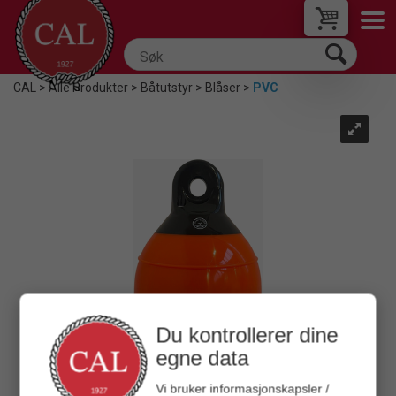
CAL
>
Alle Produkter
>
Båtutstyr
>
Blåser
>
PVC
Du kontrollerer dine
egne data
Vi bruker informasjonskapsler /