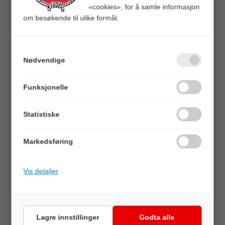
«cookies», for å samle informasjon
om besøkende til ulike formål.
Danfender LR-4
Nødvendige
Markeringsbøye rød
415x930 - Blåse - Garnbøye
Funksjonelle
Varenr:
310283
5705563591433
Statistiske
Alt. varenr:
60037456
Markedsføring
Veil.
1 599,00
Vis detaljer
BESKRIVELSE
Lagre innstillinger
Godta alle
Markeringsbøye for fiskeri. Høy kvalitet.