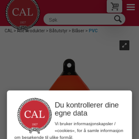
CAL
>
Alle Produkter
>
Båtutstyr
>
Blåser
>
PVC
Du kontrollerer dine
egne data
Vi bruker informasjonskapsler /
«cookies», for å samle informasjon
om besøkende til ulike formål.