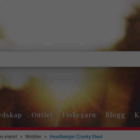
edskap
Outlet
Fiskegarn
Blogg
K
av snøret
>
Wobbler
>
Headbanger Cranky Shad