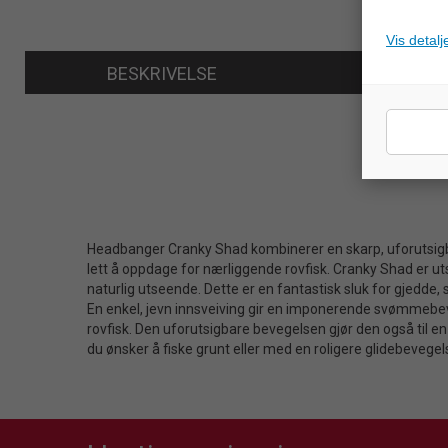
Vis detalj
BESKRIVELSE
Headbanger Cranky Shad kombinerer en skarp, uforutsigb
lett å oppdage for nærliggende rovfisk. Cranky Shad er uts
naturlig utseende. Dette er en fantastisk sluk for gjedde, 
En enkel, jevn innsveiving gir en imponerende svømmebeve
rovfisk. Den uforutsigbare bevegelsen gjør den også til e
du ønsker å fiske grunt eller med en roligere glidebevegel