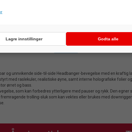
er
Lagre innstillinger
Godta alle
BESKRIVELSE
ar og unnvikende side-til-side Headbanger-bevegelse med en kraftig la
tyrt med raslekuler, realistiske øyne, samt interne holografiske folier 
stor ørret og bass.
gelse, som kan forbedres ytterligere med pauser og rykk. Den egner seg 
n fremragende trolling-sluk som kan vektes eller brukes med downrigger 
se.