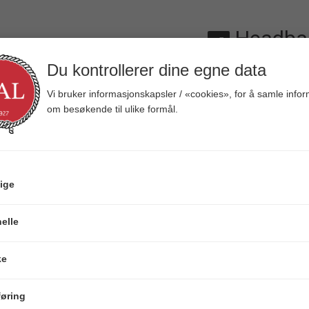
Headba
6,4 cm Slo
Du kontrollerer dine egne data
Varenr:
106203
Vi bruker informasjonskapsler / «cookies», for å samle info
819521028123
om besøkende til ulike formål.
Veil.
199,00
Vekt (gram)
10g
16g
ige
Vis varianter som
elle
ke
øring