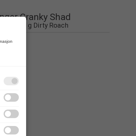
nger Cranky Shad
w sink 10 g Dirty Roach
rmasjon
 liste