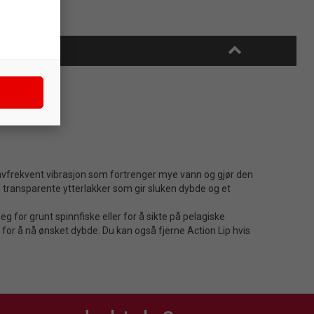
vfrekvent vibrasjon som fortrenger mye vann og gjør den
og transparente ytterlakker som gir sluken dybde og et
for grunt spinnfiske eller for å sikte på pelagiske
for å nå ønsket dybde. Du kan også fjerne Action Lip hvis