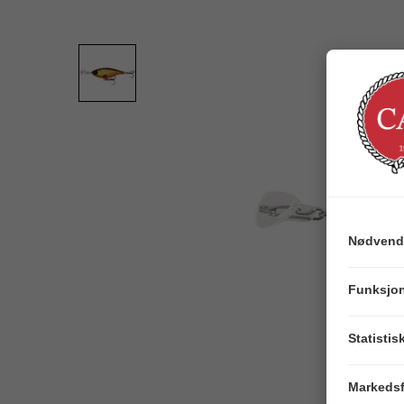
Nødvend
Funksjon
Statistis
Markedsf