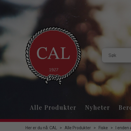
Alle Produkter
Nyheter
Ber
Her er du nå:
CAL
>
Alle Produkter
>
Fiske
>
I enden 