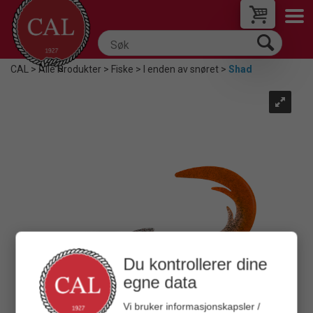
CAL
>
Alle Produkter
>
Fiske
>
I enden av snøret
>
Shad
Du kontrollerer dine
egne data
Vi bruker informasjonskapsler /