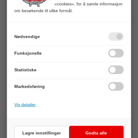
«cookies», for å samle informasjon
om besøkende til ulike formål.
Headbanger FireTail v2
Nødvendige
17 cm Softbait 46 g Black/Orange
Funksjonelle
Varenr:
106250
819521027614
Statistiske
Veil.
129,00
Markedsføring
Vekt (gram)
46g
86g
Vis detaljer
Vis varianter som liste
BESKRIVELSE
Lagre innstillinger
Godta alle