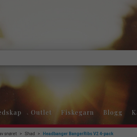
edskap
Outlet
Fiskegarn
Blogg
K
av snøret
>
Shad
>
Headbanger BangerRibs V2 4-pack