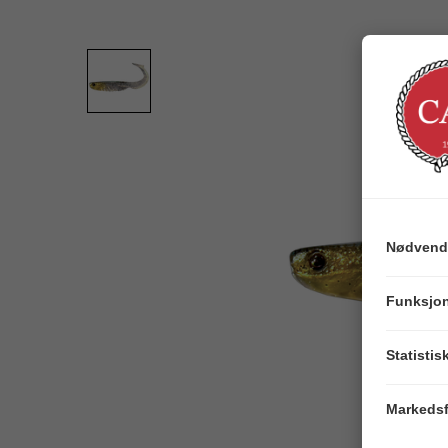
Nødvend
Funksjon
Statistis
Markedsf