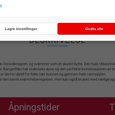
er
Lagre innstillinger
Godta alle
BESKRIVELSE
 i hovedkroppen, og svømmer som et skadet bytte. Den hule ribbestrukt
r. BangerRibs har realistiske øyne og den perfekte kombinasjonen av kr
er derfor ideell for fiske nær bunnen og gjennom hele vannsøylen.
ir den beste svømmebevegelsen, men kan også brukes med vanlige jiggho
Åpningstider
T