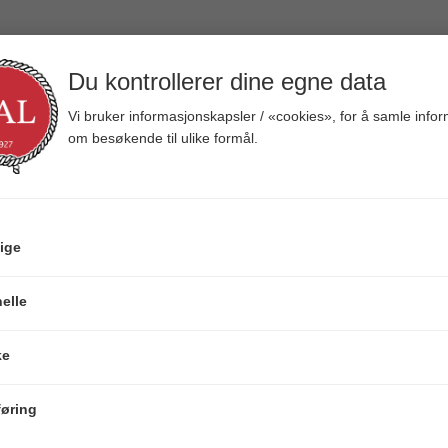
Headban
Du kontrollerer dine egne data
8,6 cm Sof
Vi bruker informasjonskapsler / «cookies», for å samle info
Varenr:
106284
om besøkende til ulike formål.
Veil.
119,00
Vekt (gram)
3g
7g
ige
Vis varianter som
elle
ke
øring