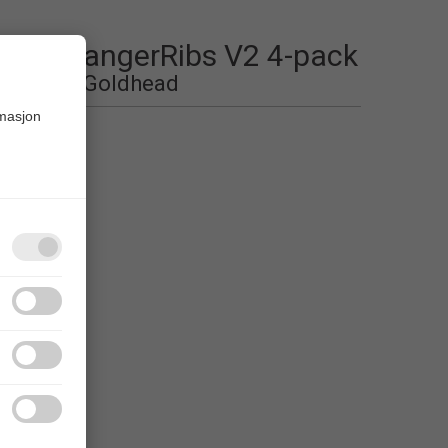
ger BangerRibs V2 4-pack
tbait 7 g Goldhead
rmasjon
 liste