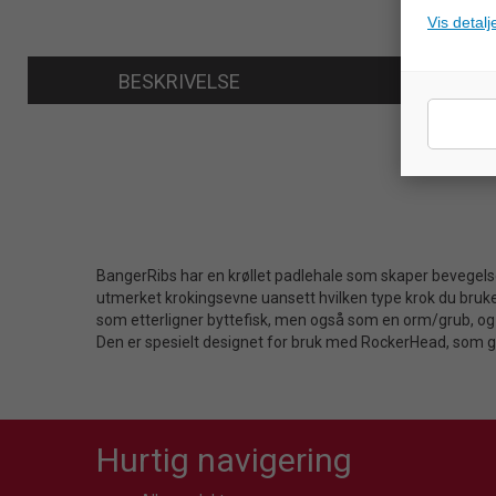
Vis detalj
BESKRIVELSE
BangerRibs har en krøllet padlehale som skaper bevegelse
utmerket krokingsevne uansett hvilken type krok du bruke
som etterligner byttefisk, men også som en orm/grub, og 
Den er spesielt designet for bruk med RockerHead, som g
Hurtig navigering