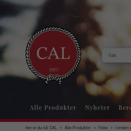
Alle Produkter
Nyheter
Ber
Her er du nå:
CAL
>
Alle Produkter
>
Fiske
>
I enden 