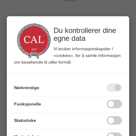
Du kontrollerer dine
Nikwax Fabric & Leather
egne data
Spray-On
Vi bruker informasjonskapsler /
125 ml - Impregnering fottøy nylon/lær
«cookies», for å samle informasjon
om besøkende til ulike formål.
Varenr:
620018
5020716792001
Alt. varenr:
51156938
Nødvendige
Veil.
139,00
Funksjonelle
BESKRIVELSE
Statistiske