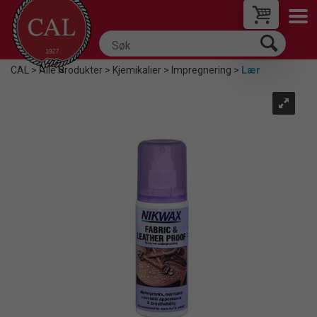
CAL
>
Alle Produkter
>
Kjemikalier
>
Impregnering
>
Lær