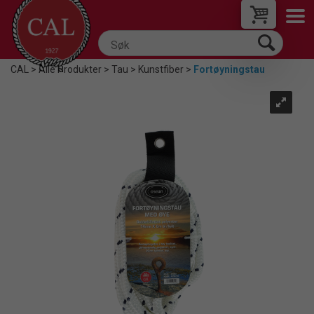
CAL
>
Alle Produkter
>
Tau
>
Kunstfiber
>
Fortøyningstau