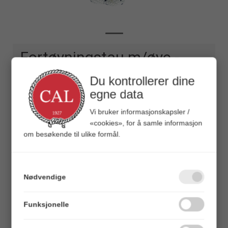
Fortøyningstau m/øye -
Hvit / Blå
Du kontrollerer dine
14 mm - 6m - Flettet - 3400kg
egne data
Varenr:
200822
Vi bruker informasjonskapsler /
7034992008228
«cookies», for å samle informasjon
Alt. varenr:
43755740
om besøkende til ulike formål.
Veil.
323,00
Tykkelse (mm)
Nødvendige
10
12
14
Vis varianter som liste
Funksjonelle