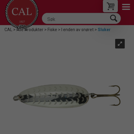
CAL
>
Alle Produkter
>
Fiske
>
I enden av snøret
>
Sluker