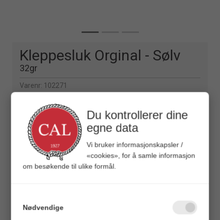
Kleppesluk Orginal - Sølv
32gr
Varenr:
102271
7031570000322
Alt. varenr:
44979022
Du kontrollerer dine
egne data
Veil.
193,00
Vi bruker informasjonskapsler /
Vekt (gram)
«cookies», for å samle informasjon
12g
15g
18g
24g
32g
44g
om besøkende til ulike formål.
Vis varianter som liste
Nødvendige