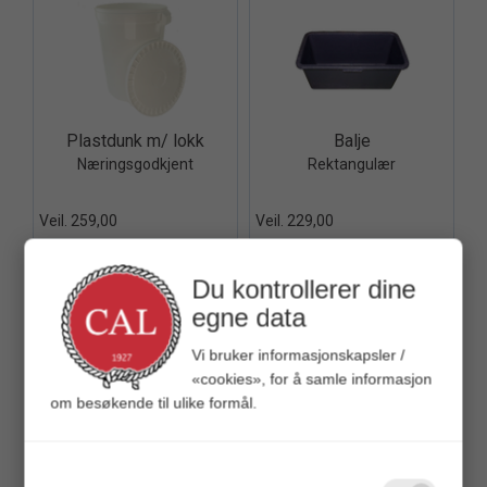
Quick View+
Quick View+
Plastdunk m/ lokk
Balje
Næringsgodkjent
Rektangulær
Veil. 259,00
Veil. 229,00
Du kontrollerer dine
egne data
Vi bruker informasjonskapsler /
«cookies», for å samle informasjon
Quick View+
Quick View+
NGT Vannkran for vannkanne
Never Stop sammenleggbar vannkanne
om besøkende til ulike formål.
Oppladbart batteri - m/lys
Plast - 10 Liter - Med kran
Veil. 319,00
Veil. 139,00