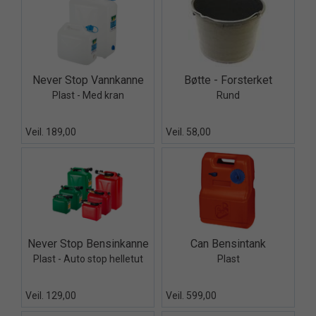
Quick View+
Quick View+
Never Stop Vannkanne
Bøtte - Forsterket
Plast - Med kran
Rund
Veil. 189,00
Veil. 58,00
Quick View+
Quick View+
Never Stop Bensinkanne
Can Bensintank
Plast - Auto stop helletut
Plast
Veil. 129,00
Veil. 599,00