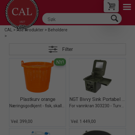
CAL
>
Alle Produkter
>
Beholdere
>
Filter
Quick View+
Quick View+
Plastkurv orange
NGT Bivvy Sink Portabel Vask 2x5ltr
Næringsgodkjent - fisk, skalldyr, garn
For vannkran 303230 - Turvask
Veil. 399,00
Veil. 1 449,00