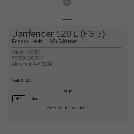
Danfender 520 L (FG-3)
Fender - Hvit - 135x540 mm
Varenr:
310506
5705563063893
Alt. varenr:
44978254
Veil.
230,00
Farge
Hvit
Sort
Vis varianter som liste