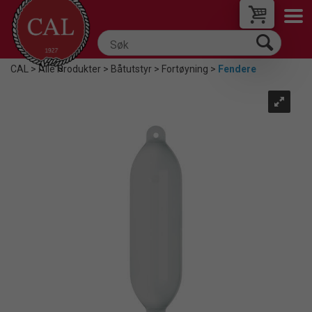
CAL
>
Alle Produkter
>
Båtutstyr
>
Fortøyning
>
Fendere