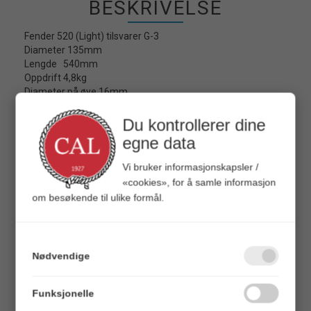
BESKRIVELSE
Fender 520 (Light) tilsvarer G-3
Diameter 135mm
Lengde 540mm
Oppdrift 4,8kg
Diameter på øye 16mm
Passer for båter på 11-23 fot.
Du kontrollerer dine
egne data
Anbefaler sterkt bruk av fenderstrømper. Lettere å holde
rene fendere, og ikke minst så er det mer skånsomt mot
Vi bruker informasjonskapsler /
båten.
«cookies», for å samle informasjon
om besøkende til ulike formål.
TILBEHØR
Nødvendige
Funksjonelle