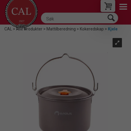
CAL
>
Alle Produkter
>
Mattilberedning
>
Kokeredskap
>
Kjele