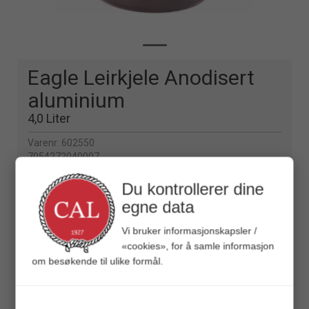
Eagle Leirkjele Anodisert
aluminium
4,0 Liter
Varenr:
602550
7054272040007
Du kontrollerer dine
Veil.
399,00
egne data
Vi bruker informasjonskapsler /
«cookies», for å samle informasjon
BESKRIVELSE
om besøkende til ulike formål.
Solid og holdbar villmarkskjele på 4 liter med
lokk. Håndtak tilpasset oppheng med stativ.