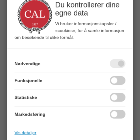
Du kontrollerer dine
egne data
BESKRIVELSE
Vi bruker informasjonskapsler /
Bålkjele i rustfritt stål med kobberbunn. Til bål,
«cookies», for å samle informasjon
stormkjøkken og gass.
om besøkende til ulike formål.
NB ikke induksjon!
Dette er originalen fra Eagle products. Med bøyler for enkel
oppheng over bål, samt feste til sekk.
Leveres med nylonpose.
Nødvendige
Vol. 1,5ltr
TEKNISK INFO
Funksjonelle
Statistiske
Volum (Liter)
1,5
Markedsføring
ALTERNATIVER
Vis detaljer