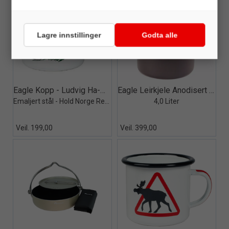
Lagre innstillinger
Godta alle
Quick View+
Quick View+
Eagle Kopp - Ludvig Ha-Med-Koppen
Eagle Leirkjele Anodisert aluminium
Emaljert stål - Hold Norge Rent - 5dl
4,0 Liter
Veil. 199,00
Veil. 399,00