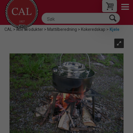
CAL
>
Alle Produkter
>
Mattilberedning
>
Kokeredskap
>
Kjele