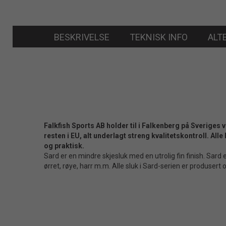
BESKRIVELSE
TEKNISK INFO
ALT
Falkfish Sports AB holder til i Falkenberg på Sveriges 
resten i EU, alt underlagt streng kvalitetskontroll. A
og praktisk.
Sard er en mindre skjesluk med en utrolig fin finish. Sard
ørret, røye, harr m.m. Alle sluk i Sard-serien er produsert