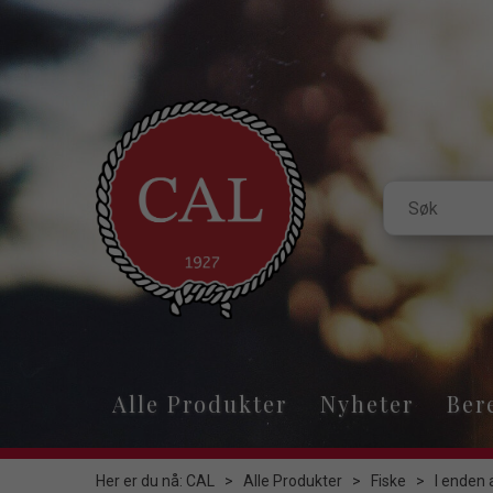
Alle Produkter
Nyheter
Ber
Her er du nå:
CAL
>
Alle Produkter
>
Fiske
>
I enden 