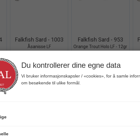
iew+
Quick View+
Quick View+
4
Falkfish Sard - 1003
Falkfish Sard - 953
Åsanisse LF
Orange Trout Holo LF - 12gr
Veil. 99,00
Veil. 99,00
V
Du kontrollerer dine egne data
Vi bruker informasjonskapsler / «cookies», for å samle info
om besøkende til ulike formål.
ige
iew+
Quick View+
Quick View+
elle