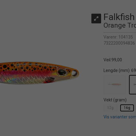
Falkfish
Orange Tro
Varenr:
104135
7322200094836
Veil.
99,00
Lengde (mm)
6
Vekt (gram)
12g
16g
Vis varianter som