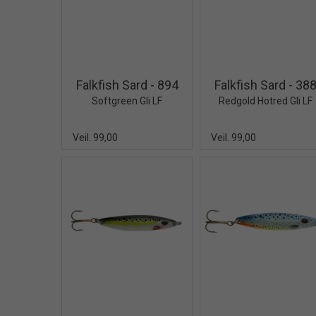
Quick View+
Quick V
Falkfish Sard - 894
Falkfish Sard - 38
Softgreen Gli LF
Redgold Hotred Gli LF
Veil. 99,00
Veil. 99,00
Quick View+
Quick V