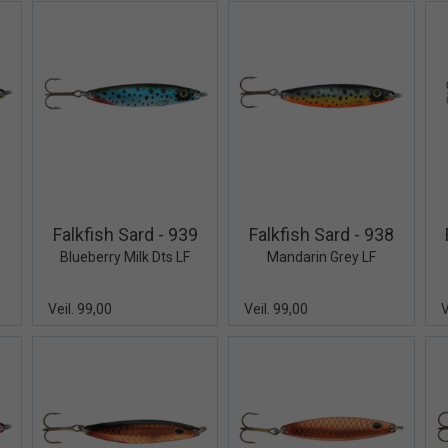
iew+
Quick View+
Quick View+
0
Falkfish Sard - 939
Falkfish Sard - 938
Blueberry Milk Dts LF
Mandarin Grey LF
Veil. 99,00
Veil. 99,00
V