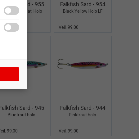
Falkfish Sard - 955
Falkfish Sard - 954
Blue Yellow Nat. Holo
Black Yellow Holo LF
eil. 99,00
Veil. 99,00
Quick View+
Quick View+
Falkfish Sard - 945
Falkfish Sard - 944
Bluetrout holo
Pinktrout holo
eil. 99,00
Veil. 99,00