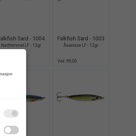
Quick View+
Quick View+
Falkfish Sard - 1004
Falkfish Sard - 1003
Natthimmel LF - 12gr
Åsanisse LF - 12gr
eil. 99,00
Veil. 99,00
rmasjon
Quick View+
Quick View+