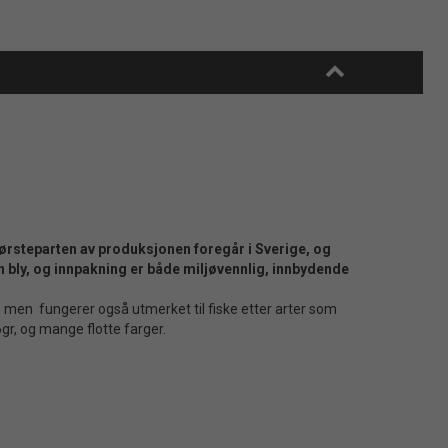
 Størsteparten av produksjonen foregår i Sverige, og
en bly, og innpakning er både miljøvennlig, innbydende
., men fungerer også utmerket til fiske etter arter som
 16gr, og mange flotte farger.