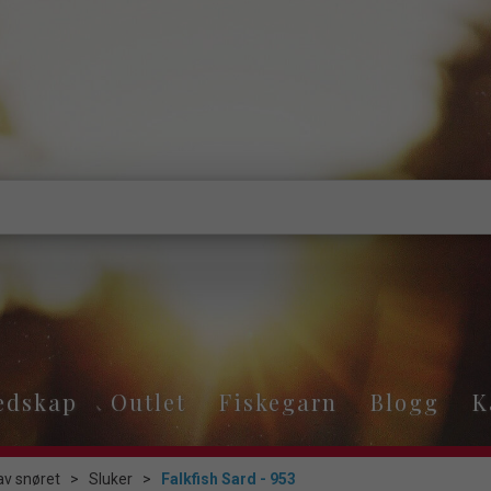
edskap
Outlet
Fiskegarn
Blogg
K
av snøret
>
Sluker
>
Falkfish Sard - 953