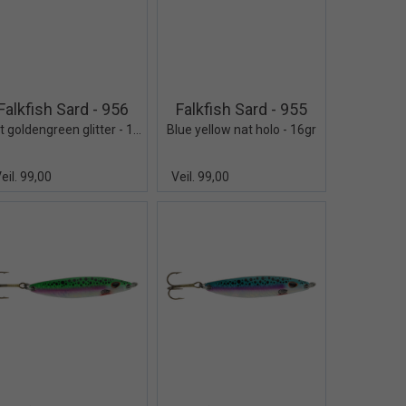
Quick View+
Quick View+
Falkfish Sard - 956
Falkfish Sard - 955
Nat goldengreen glitter - 16gr
Blue yellow nat holo - 16gr
eil. 99,00
Veil. 99,00
Quick View+
Quick View+