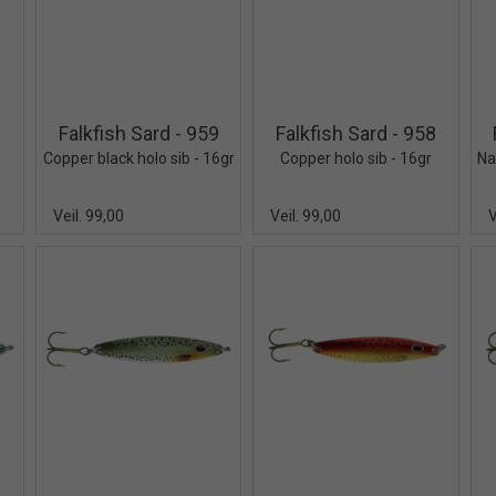
iew+
Quick View+
Quick View+
8
Falkfish Sard - 959
Falkfish Sard - 958
Copper black holo sib - 16gr
Copper holo sib - 16gr
Veil. 99,00
Veil. 99,00
V
iew+
Quick View+
Quick View+