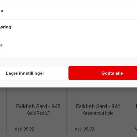
9
Falkfish Sard - 958
Falkfish Sard - 956
ke
Copper holo sib
Nat. Goldengreen Glitter
Veil. 99,00
Veil. 99,00
V
øring
er
Lagre innstillinger
Godta alle
iew+
Quick View+
Quick View+
0
Falkfish Sard - 948
Falkfish Sard - 946
Gold Red LF
Greentrout holo
Veil. 99,00
Veil. 99,00
V