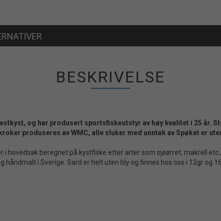
ERNATIVER
BESKRIVELSE
vestkyst, og har produsert sportsfiskeutstyr av høy kvalitet i 25 år.
lle kroker produseres av WMC, alle sluker med unntak av Spøket er ut
 er i hovedsak beregnet på kystfiske etter arter som sjøørret, makrell etc
 og håndmalt i Sverige. Sard er helt uten bly og finnes hos oss i 12gr og