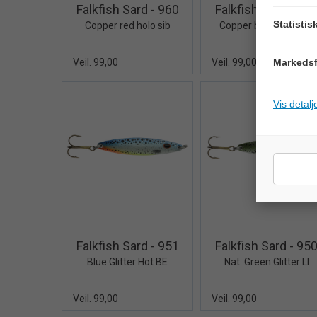
Falkfish Sard - 960
Falkfish Sard - 95
Statistis
Copper red holo sib
Copper black holo sib
Veil. 99,00
Veil. 99,00
Markedsf
Vis detalj
Quick View+
Quick V
Falkfish Sard - 951
Falkfish Sard - 95
Blue Glitter Hot BE
Nat. Green Glitter LI
Veil. 99,00
Veil. 99,00