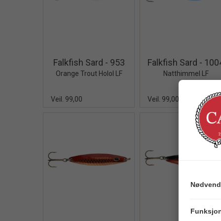
Quick View+
Quick V
Falkfish Sard - 953
Falkfish Sard - 100
Orange Trout Holol LF
Natthimmel LF
Veil. 99,00
Veil. 99,00
Nødvend
Quick View+
Quick V
Funksjon