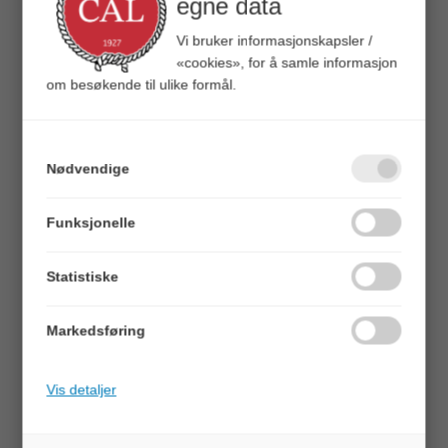
egne data
Vi bruker informasjonskapsler /
«cookies», for å samle informasjon
om besøkende til ulike formål.
Headbanger Cranky Shad
6,4 cm Slow sink 10 g Minnow
Nødvendige
Varenr:
106205
819521028130
Funksjonelle
Veil.
199,00
Statistiske
Vekt (gram)
10g
16g
Markedsføring
Vis varianter som liste
Vis detaljer
BESKRIVELSE