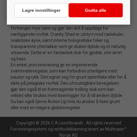
Headbanger Cranky Shad kombinerer en skarp,
Lagre innstillinger
Godta alle
uforutsigbar og unnvikende side-til-side Headbanger-
bevegelse med en kraftig lavfrekvent vibrasjon som
fortrenger mye vann og gjør den lett å oppdage for
nærliggende rovfisk. Cranky Shad er utstyrt med raslekuler,
realistiske øyne, samt interne holografiske folier og
transparente ytterlakker som gir sluken dybde og et naturlig
utseende. Dette er en fantastisk sluk for gjedde, stor ørret
og bass.
En enkel, jevn innsveiving gir en imponerende
svømmebevegelse, som kan forbedres ytterligere med
pauser og rykk. Den egner seg for grunt spinnfiske eller for å
sikte på pelagiske rovfisk. Den uforutsigbare bevegelsen
gjør den også til en fremragende trolling-sluk som kan
vektes eller brukes med downrigger for å nå ønsket dybde.
Du kan også fjerne Action Lip hvis du ønsker å fiske grunt
eller med en roligere glidebevegelse.
Copyright © 2026 C A Leschbrandt - All rights reserved
Forretningssystem
og
nettbutikkløsning
levert av
Multicase™
Norge AS