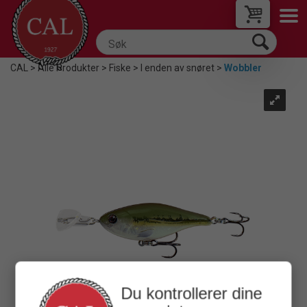
CAL
>
Alle Produkter
>
Fiske
>
I enden av snøret
>
Wobbler
Du kontrollerer dine