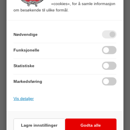
«cookies», for å samle informasjon
om besøkende til ulike formål.
Headbanger FireTail v2
Nødvendige
21 cm Softbait 86 g Black/Silver
Funksjonelle
Varenr:
106267
819521027751
Statistiske
Veil.
149,00
Markedsføring
Vekt (gram)
46g
86g
Vis detaljer
Vis varianter som liste
BESKRIVELSE
Lagre innstillinger
Godta alle