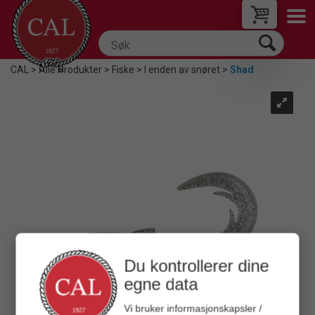
CAL
>
Alle Produkter
>
Fiske
>
I enden av snøret
>
Shad
Du kontrollerer dine
egne data
Vi bruker informasjonskapsler /