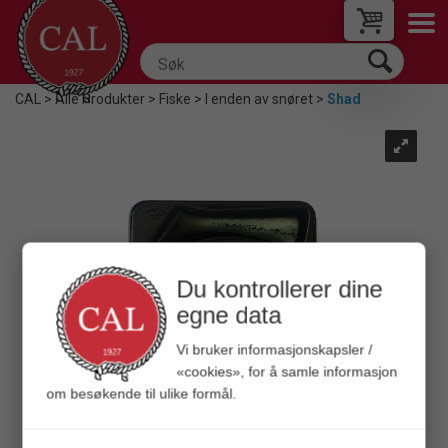
CAL
>
Alle Produkter
>
Fiske
>
I enden av snøret
>
Shad
Du kontrollerer dine
egne data
Vi bruker informasjonskapsler /
«cookies», for å samle informasjon
om besøkende til ulike formål.