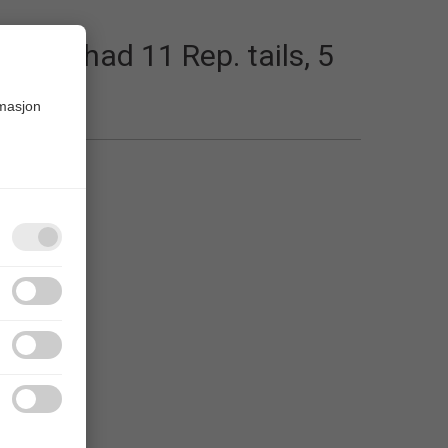
ger Shad 11 Rep. tails, 5
rmasjon