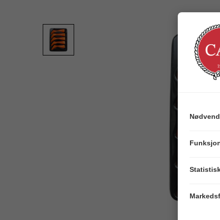
Nødvend
Funksjon
Statistis
Markedsf