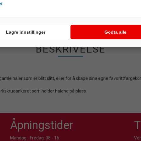
er
Lagre innstillinger
Godta alle
BESKRIVELSE
gamle haler som er blitt slitt, eller for å skape dine egne favorittfargek
orkskrueankeret som holder halene på plass.
Åpningstider
T
Mandag - Fredag: 08 - 16
Ven