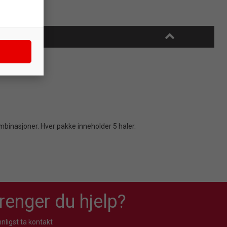
ombinasjoner. Hver pakke inneholder 5 haler.
renger du hjelp?
nligst ta kontakt