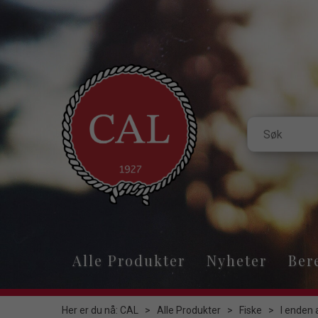
Alle Produkter
Nyheter
Ber
Her er du nå:
CAL
>
Alle Produkter
>
Fiske
>
I enden 