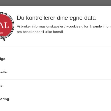
Headban
Du kontrollerer dine egne data
pcs
Vi bruker informasjonskapsler / «cookies», for å samle info
Orange
om besøkende til ulike formål.
Varenr:
106354
819521020677
Veil.
79,00
ige
elle
ke
øring