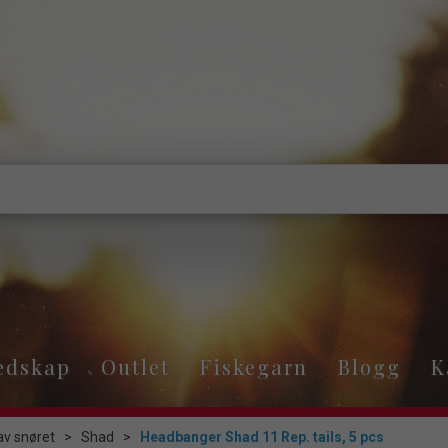
edskap
Outlet
Fiskegarn
Blogg
K
av snøret
>
Shad
>
Headbanger Shad 11 Rep. tails, 5 pcs