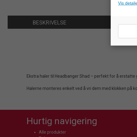
Vis detalj
BESKRIVELSE
Ekstra haler til Headbanger Shad – perfekt for å erstatte 
Halerne monteres enkelt ved å vri dem med klokken på k
Hurtig navigering
Alle produkter