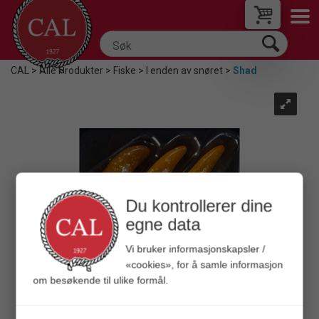
CAL
>
Alle Produkter
>
Fiske
>
I enden av snøret
>
Shad
Du kontrollerer dine
egne data
Vi bruker informasjonskapsler /
«cookies», for å samle informasjon
om besøkende til ulike formål.