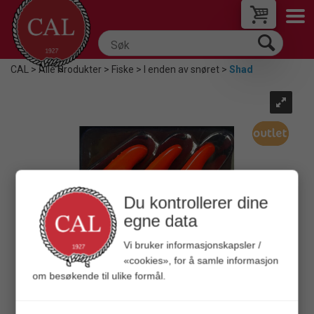
CAL
>
Alle Produkter
>
Fiske
>
I enden av snøret
>
Shad
Du kontrollerer dine
egne data
Vi bruker informasjonskapsler /
«cookies», for å samle informasjon
om besøkende til ulike formål.