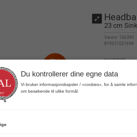
Headban
23 cm Sink
Varenr:
106390
819521021698
Veil.
319,00
Du kontrollerer dine egne data
Vi bruker informasjonskapsler / «cookies», for å samle info
om besøkende til ulike formål.
ige