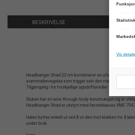
Funksjon
Statistis
BESKRIVELSE
Markedsf
Vis detalj
Headbanger Shad 23 cm kombinerer en uforutsigbar og un
svømmebevegelse som trigger selv den mest sløve fisken 
Tilgjengelig i tre forskjellige oppdriftsnivåer for ulike dybd
Sluken har en wire-through-body-konstruksjon og er utstyrt m
Headbanger Shad er utstyrt med førsteklasses VMC 7547 BN
Halen byttes enkelt ut ved å vri den mot klokken for å løs
under bruk.