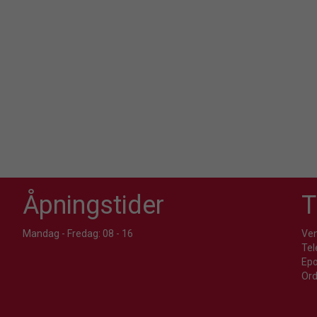
Åpningstider
T
Mandag - Fredag: 08 - 16
Ven
Tel
Epo
Ord