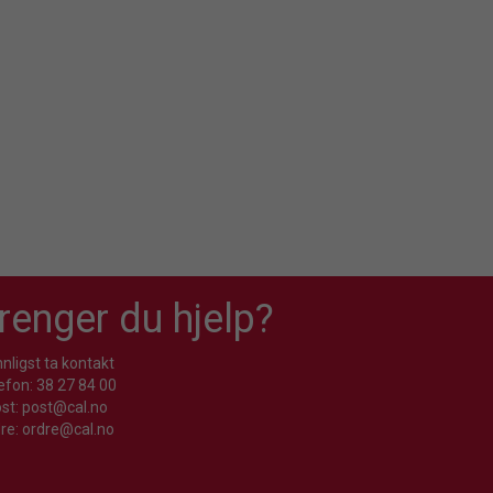
renger du hjelp?
nligst ta kontakt
efon: 38 27 84 00
st: post@cal.no
re: ordre@cal.no