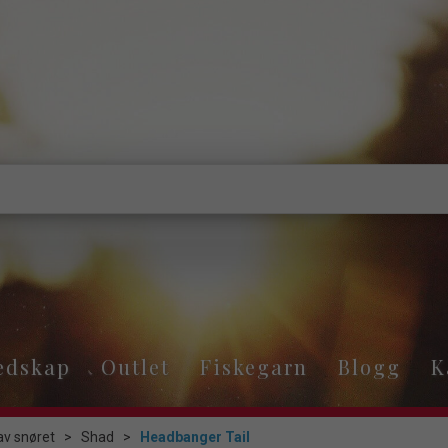
edskap
Outlet
Fiskegarn
Blogg
K
av snøret
>
Shad
>
Headbanger Tail