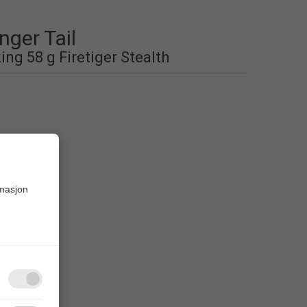
ger Tail
ing 58 g Firetiger Stealth
rmasjon