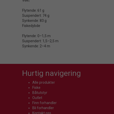
Vekt
Flytende: 61 g
Suspendert: 74 g
Synkende: 83 g
Fiskedybde
Flytende: 0–1,5 m
Suspendert: 1,5–2,5 m
Synkende: 2–4 m
Hurtig navigering
Alle produkter
Fiske
Båtutstyr
Outlet
Finn forhandler
Bli forhandler
Kontakt oss