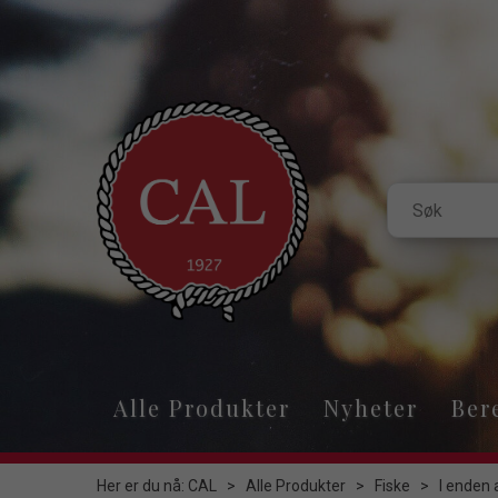
Alle Produkter
Nyheter
Ber
Her er du nå:
CAL
>
Alle Produkter
>
Fiske
>
I enden 