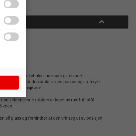
tskiftbare padlehalen, noe som gir en unik
 utmerker seg når den brukes med pauser og små rykk.
tor gjørs og innsjøørret.
 og vektene inne i sluken er laget av rustfritt stål.
5 knop.
n på plass og forhindrer at den vrir seg ut av posisjon