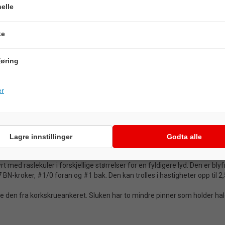
elle
ke
øring
BESKRIVELSE
er
nvikende bevegelse med de uimotståelige egenskapene til den faste, u
til å hugge. Sluken fungerer godt med en enkel, rett innsveiving, men
Lagre innstillinger
Godta alle
er og fiskestiler, brukes den typisk til å fiske etter gjedde, muskellunge, s
ed raslekuler i forskjellige størrelser for en fyldigere lyd. Den er blyfri,
-kroker, #1/0 foran og #1 bak. Den kan trolles i hastigheter opp til 2,
ne den fra korkskrueankeret. Sluken har to mindre pinner som holder hale