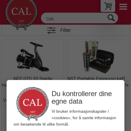
Filter
Quick View+
Quick View+
NGT GTS 30 Snelle
NGT Portable Espresso kaffebrygger
Haspelsnelle - 3+1 kulelager - 0,20/200m
Oppladbar - Kapsel og Filterkaffe
Du kontrollerer dine
egne data
Veil. 399,00
Veil. 1 099,00
Vi bruker informasjonskapsler /
«cookies», for å samle informasjon
om besøkende til ulike formål.