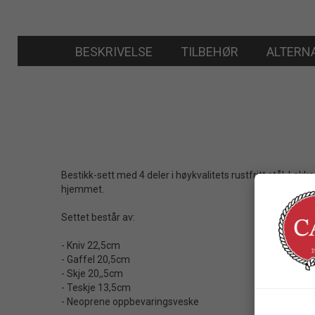
BESKRIVELSE
TILBEHØR
ALTERN
Bestikk-sett med 4 deler i høykvalitets rustfritt stål. Lek
hjemmet.
Settet består av:
- Kniv 22,5cm
- Gaffel 20,5cm
- Skje 20,,5cm
- Teskje 13,5cm
- Neoprene oppbevaringsveske