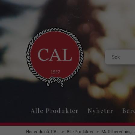
Alle Produkter
Nyheter
Ber
Her er du nå:
CAL
>
Alle Produkter
>
Mattilberedning