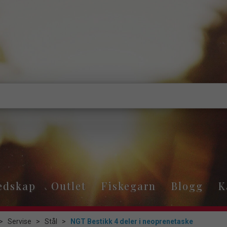
edskap
Outlet
Fiskegarn
Blogg
K
>
Servise
>
Stål
>
NGT Bestikk 4 deler i neoprenetaske