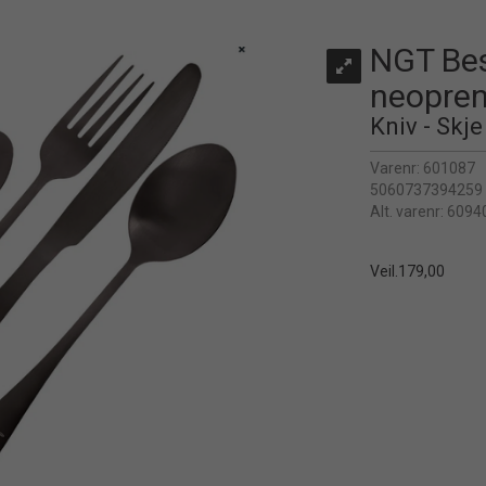
NGT Best
neopre
Kniv - Skje
Varenr:
601087
5060737394259
Alt. varenr:
6094
Veil.
179,00