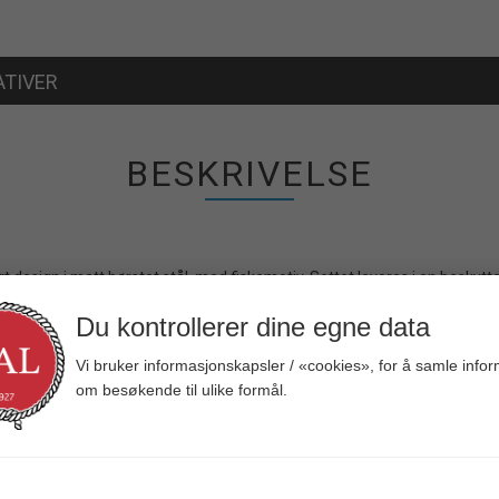
ATIVER
BESKRIVELSE
kert design i matt børstet stål, med fiskemotiv. Settet leveres i en besk
Du kontrollerer dine egne data
Vi bruker informasjonskapsler / «cookies», for å samle info
om besøkende til ulike formål.