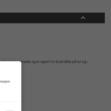
yttende neoprenetaske og er egnet for bruk både på tur og i
rmasjon