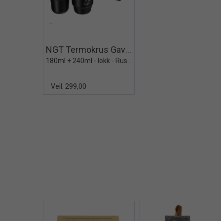
Quick View+
NGT Termokrus Gavesett 2 deler
180ml + 240ml - lokk - Rustfritt stål
Veil. 299,00