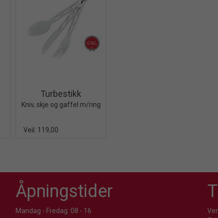
iew+
Quick View+
Turbestikk
Kniv, skje og gaffel m/ring
Veil. 119,00
Åpningstider
T
Mandag - Fredag: 08 - 16
Ven