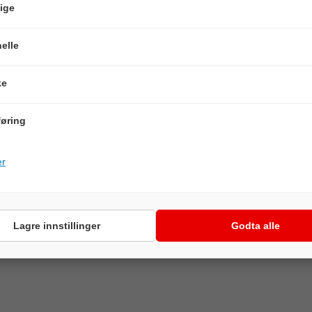
ige
elle
ke
øring
TILBEHØR
er
Lagre innstillinger
Godta alle