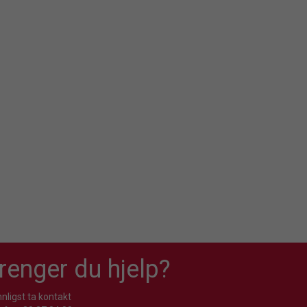
renger du hjelp?
nligst ta kontakt