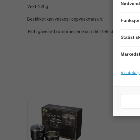
Nødvend
Vekt: 220g
Bestikket kan vaskes i oppvaskmaskin.
Funksjon
Flott gavesett i samme serie som 601086 drikkekopp.
Statistis
Markedsf
Vis detalj