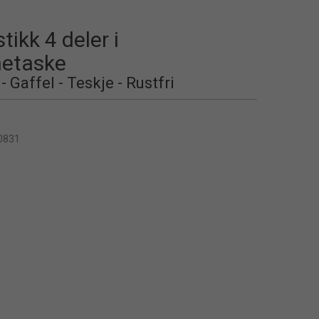
ikk 4 deler i
netaske
 - Gaffel - Teskje - Rustfri
0831