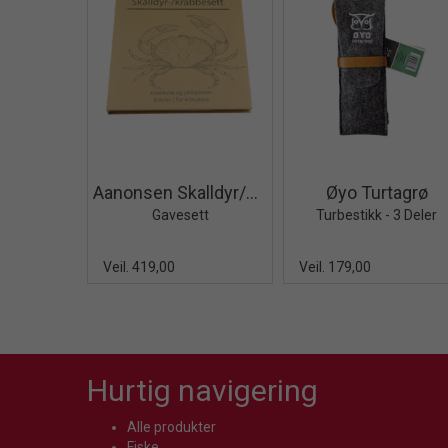
Quick View+
Quick V
Aanonsen Skalldyr/Krabbebestikk 8 deler
Øyo Turtagrø
Gavesett
Turbestikk - 3 Deler
Veil. 419,00
Veil. 179,00
Hurtig navigering
Alle produkter
Fiske