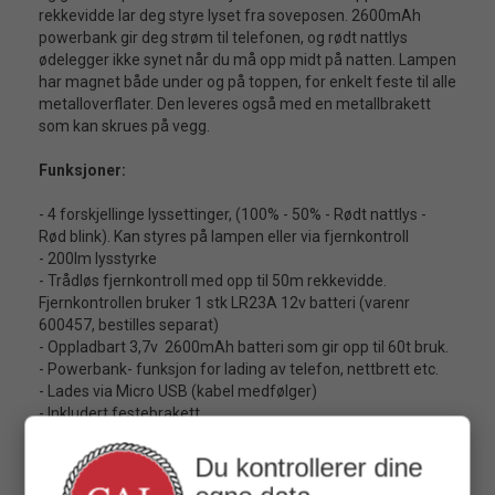
rekkevidde lar deg styre lyset fra soveposen. 2600mAh
powerbank gir deg strøm til telefonen, og rødt nattlys
ødelegger ikke synet når du må opp midt på natten. Lampen
har magnet både under og på toppen, for enkelt feste til alle
metalloverflater. Den leveres også med en metallbrakett
som kan skrues på vegg.
Funksjoner:
- 4 forskjellinge lyssettinger, (100% - 50% - Rødt nattlys -
Rød blink). Kan styres på lampen eller via fjernkontroll
- 200lm lysstyrke
- Trådløs fjernkontroll med opp til 50m rekkevidde.
Fjernkontrollen bruker 1 stk LR23A 12v batteri (varenr
600457, bestilles separat)
- Oppladbart 3,7v 2600mAh batteri som gir opp til 60t bruk.
- Powerbank- funksjon for lading av telefon, nettbrett etc.
- Lades via Micro USB (kabel medfølger)
- Inkludert festebrakett.
- Vanntett iht IPX4. Tåler utendørs bruk.
Du kontrollerer dine
Dim: 210x35x35mm