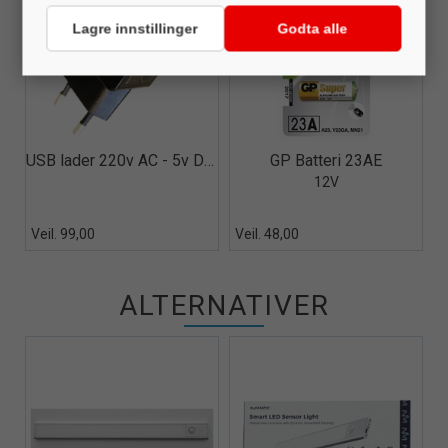
Lagre innstillinger
Godta alle
Quick View+
Quick View+
USB lader 220v AC - 5v DC 2000mAh
GP Batteri 23AE
12V
Veil. 99,00
Veil. 48,00
ALTERNATIVER