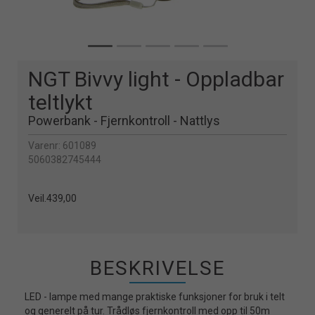
NGT Bivvy light - Oppladbar
teltlykt
Powerbank - Fjernkontroll - Nattlys
Varenr:
601089
5060382745444
Veil.
439,00
BESKRIVELSE
LED - lampe med mange praktiske funksjoner for bruk i telt
og generelt på tur. Trådløs fjernkontroll med opp til 50m