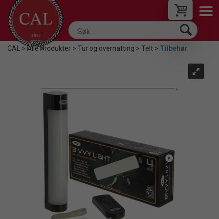
CAL
>
Alle Produkter
>
Tur og overnatting
>
Telt
>
Tilbehør