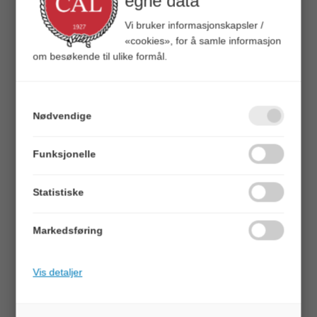
egne data
Vekt: 300gr
Vi bruker informasjonskapsler /
TILBEHØR
«cookies», for å samle informasjon
om besøkende til ulike formål.
Nødvendige
Funksjonelle
Statistiske
Quick View+
Quick View+
Aqiila Chargebird CC2 USB biladapter
Aqiila Chargebird W3
Markedsføring
12/24v sigarettenner - USB-A/USB- C 32w
2xUSB C, 1x USB A + PD Vegglader
Veil. 199,00
Veil. 499,00
Vis detaljer