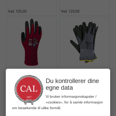
Veil. 105,00
Veil. 129,00
Quick View+
Quick View+
WonderGrip Neo
WonderGrip
Hanske Monteringshanske
Hanske Flex
Du kontrollerer dine
egne data
Veil. 99,00
Veil. 53,00
Vi bruker informasjonskapsler /
«cookies», for å samle informasjon
om besøkende til ulike formål.