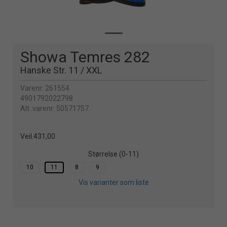
Showa Temres 282
Hanske Str. 11 / XXL
Varenr:
261554
4901792022798
Alt. varenr:
50571757
Veil.
431,00
Størrelse (0-11)
10
11
8
9
Vis varianter som liste