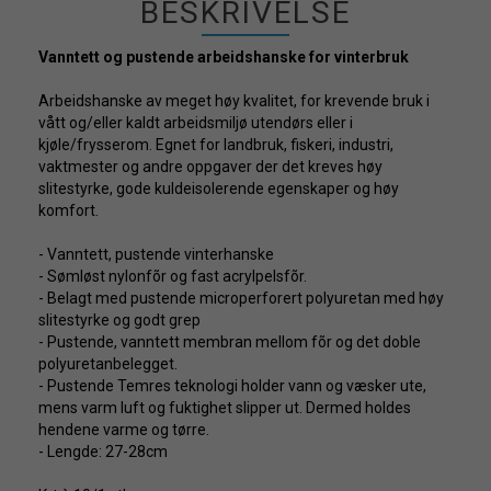
BESKRIVELSE
Vanntett og pustende arbeidshanske for vinterbruk
Arbeidshanske av meget høy kvalitet, for krevende bruk i
vått og/eller kaldt arbeidsmiljø utendørs eller i
kjøle/frysserom. Egnet for landbruk, fiskeri, industri,
vaktmester og andre oppgaver der det kreves høy
slitestyrke, gode kuldeisolerende egenskaper og høy
komfort.
- Vanntett, pustende vinterhanske
- Sømløst nylonfõr og fast acrylpelsfõr.
- Belagt med pustende microperforert polyuretan med høy
slitestyrke og godt grep
- Pustende, vanntett membran mellom fõr og det doble
polyuretanbelegget.
- Pustende Temres teknologi holder vann og væsker ute,
mens varm luft og fuktighet slipper ut. Dermed holdes
hendene varme og tørre.
- Lengde: 27-28cm