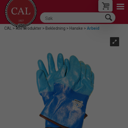
CAL
>
Alle Produkter
>
Bekledning
>
Hanske
>
Arbeid