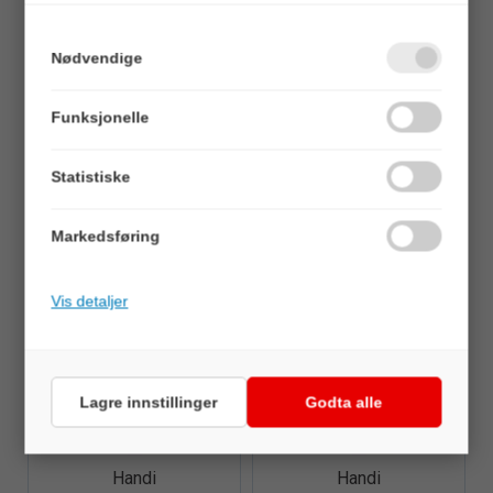
Nødvendige
Funksjonelle
Quick View+
Quick View+
Te`havs X-Long
Handi Thermo
Hanske
Hanske Nitril
Statistiske
Veil. 326,00
Veil. 298,75
Markedsføring
Vis detaljer
Lagre innstillinger
Godta alle
Quick View+
Quick View+
Handi
Handi