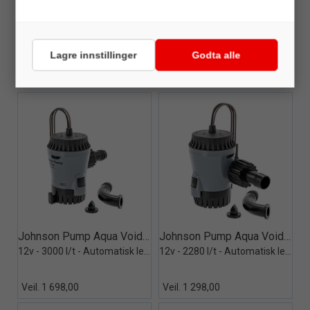
Veil. 3 999,00
Veil. 2 999,00
Lagre innstillinger
Godta alle
ALTERNATIVER
Quick View+
Quick View+
Johnson Pump Aqua Void Auto 800
Johnson Pump Aqua Void Auto 500
12v - 3000 l/t - Automatisk lensepumpe
12v - 2280 l/t - Automatisk lensepumpe
Veil. 1 698,00
Veil. 1 298,00