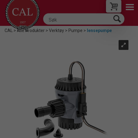
CAL
>
Alle Produkter
>
Verktøy
>
Pumpe
>
lensepumpe