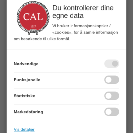
Høyde: 119mm
Du kontrollerer dine
Lengde til ende av slangestuss: 133mm
egne data
Vi bruker informasjonskapsler /
«cookies», for å samle informasjon
om besøkende til ulike formål.
TILBEHØR
Nødvendige
Funksjonelle
Statistiske
Markedsføring
Quick View+
Quick View+
PVC Polyesterarmert Slange
PVC Polyesterarmert Slange
1'' - 23x33 mm - 50 meter
3/4'' - 19x26 mm - 50 meter
Vis detaljer