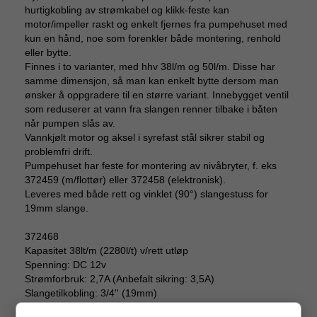
hurtigkobling av strømkabel og klikk-feste kan
motor/impeller raskt og enkelt fjernes fra pumpehuset med
kun en hånd, noe som forenkler både montering, renhold
eller bytte.
Finnes i to varianter, med hhv 38l/m og 50l/m. Disse har
samme dimensjon, så man kan enkelt bytte dersom man
ønsker å oppgradere til en større variant. Innebygget ventil
som reduserer at vann fra slangen renner tilbake i båten
når pumpen slås av.
Vannkjølt motor og aksel i syrefast stål sikrer stabil og
problemfri drift.
Pumpehuset har feste for montering av nivåbryter, f. eks
372459 (m/flottør) eller 372458 (elektronisk).
Leveres med både rett og vinklet (90°) slangestuss for
19mm slange.
372468
Kapasitet 38lt/m (2280l/t) v/rett utløp
Spenning: DC 12v
Strømforbruk: 2,7A (Anbefalt sikring: 3,5A)
Slangetilkobling: 3/4'' (19mm)
Bredde: 70mm