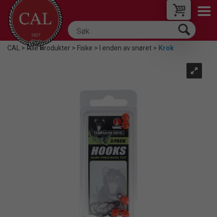
CAL
>
Alle Produkter
>
Fiske
>
I enden av snøret
>
Krok