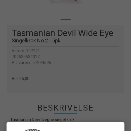
Tasmanian Devil Wide Eye
Singelkrok No.2 - 5pk
Varenr:
107221
702635534027
Alt. varenr:
57294595
Veil.
95,00
BESKRIVELSE
Tasmanian Devil`s egne singel krok.
Perfekt om man ønsker å bytte ut treblekrok med