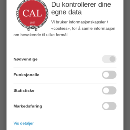
singelkrok.
Du kontrollerer dine
Kokene kommer i størrelse 4, 2, 1 og 3/0.
egne data
ALTERNATIVER
Vi bruker informasjonskapsler /
«cookies», for å samle informasjon
om besøkende til ulike formål.
Nødvendige
Funksjonelle
Statistiske
Quick View+
Quick View+
Tasmanian Devil Beads
Tasmanian Devil Wide Eye
Red Beads - 20stk
Singelkrok No.3/0 - 5pk
Markedsføring
Veil. 95,00
Veil. 95,00
Vis detaljer