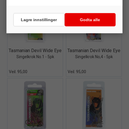
Lagre innstillinger
Godta alle
Quick View+
Quick View+
Tasmanian Devil Wide Eye
Tasmanian Devil Wide Eye
Singelkrok No.1 - 5pk
Singelkrok No,4 - 5pk
Veil. 95,00
Veil. 95,00