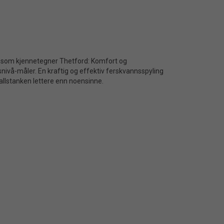
e som kjennetegner Thetford: Komfort og
snivå-måler. En kraftig og effektiv ferskvannsspyling
fallstanken lettere enn noensinne.