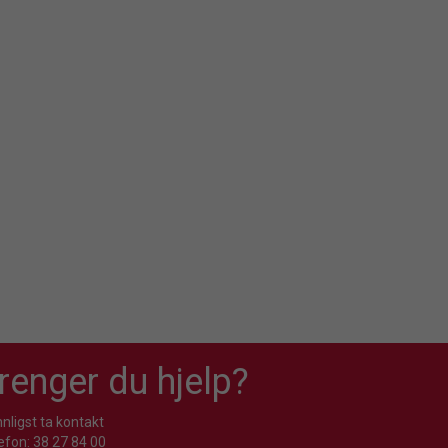
renger du hjelp?
nligst ta kontakt
efon: 38 27 84 00