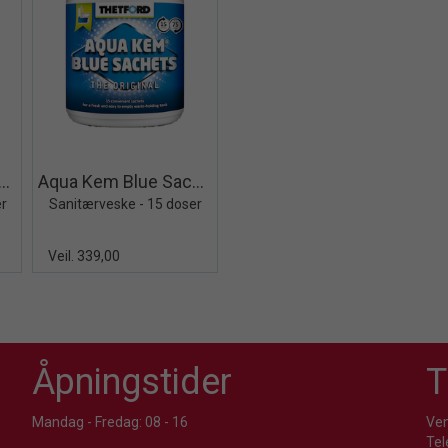
iew+
Quick View+
a Kem - PowerPods Bio
Aqua Kem Blue Sachets
er
Sanitærveske - 15 doser
Veil. 339,00
Åpningstider
T
Mandag - Fredag: 08 - 16
Ven
Tel