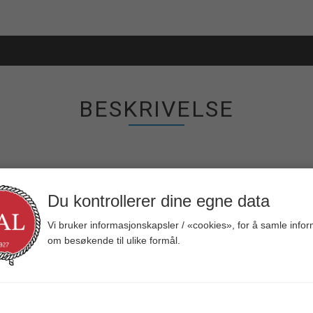
BESKRIVELSE
 STEMPELPUMPE
Du kontrollerer dine egne data
a andre flyttbare toaletter med sin unike design, det skiller seg også ut 
Vi bruker informasjonskapsler / «cookies», for å samle info
, er Porta Potti 565 komfortabel for alle aldre.
om besøkende til ulike formål.
åfyllingsenhet og nivåindikator for spylevannstanken. Denne indikatoren
lstanken. Dessuten er Porta Potti Excellence standardutstyrt med en int
nivået kan Port Potti 565 brukes overalt, det være seg på en campingpl
k pumpe (skaffevare)