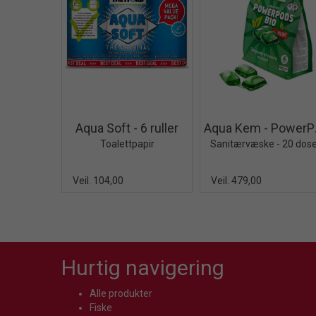
Quick View+
Quick V
Aqua Soft - 6 ruller
Aqu
Toalettpapir
Sanitærvæske - 20 dos
Veil. 104,00
Veil. 479,00
Hurtig navigering
Alle produkter
Fiske