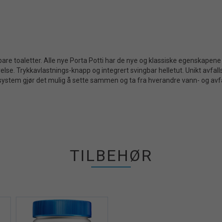
e toaletter. Alle nye Porta Potti har de nye og klassiske egenskapen
lse. Trykkavlastnings-knapp og integrert svingbar helletut. Unikt avfall
ck" system gjør det mulig å sette sammen og ta fra hverandre vann- og av
TILBEHØR