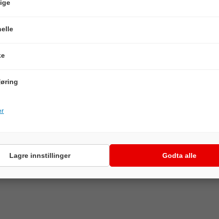
ige
sel, vannstandsvisning)
elle
ke
NER
øring
er
Lagre innstillinger
Godta alle