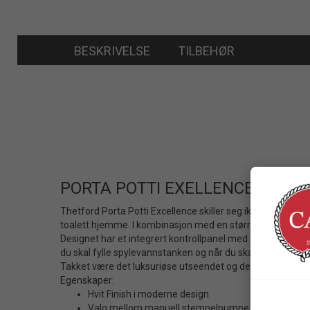
BESKRIVELSE
TILBEHØR
PORTA POTTI EXELLENCE 565P
Thetford Porta Potti Excellence skiller seg ikke bare ut fr
toalett hjemme. I kombinasjon med en større seteoverflate
Designet har et integrert kontrollpanel med pumpe, vannp
du skal fylle spylevannstanken og når du skal tømme avfal
Takket være det luksuriøse utseendet og det høye komfort
Egenskaper:
Hvit Finish i moderne design
Valg mellom manuell stempelpumpe eller elektris