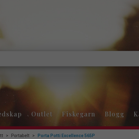
edskap
Outlet
Fiskegarn
Blogg
K
tt
>
Portabelt
>
Porta Potti Excellence 565P