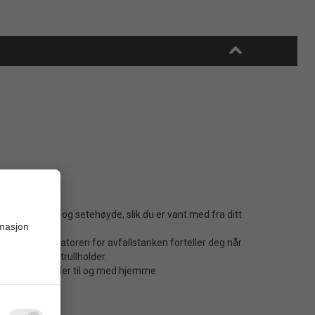
med sin fasong og setehøyde, slik du er vant med fra ditt
rmasjon
 og nivåindikatoren for avfallstanken forteller deg når
egrert toalettrullholder.
ass, en båt eller til og med hjemme.