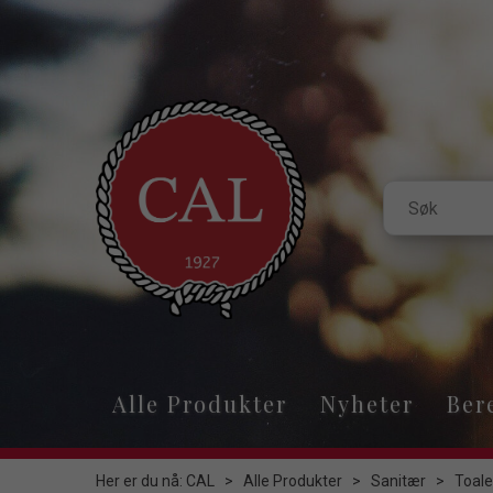
Alle Produkter
Nyheter
Ber
Her er du nå:
CAL
>
Alle Produkter
>
Sanitær
>
Toale