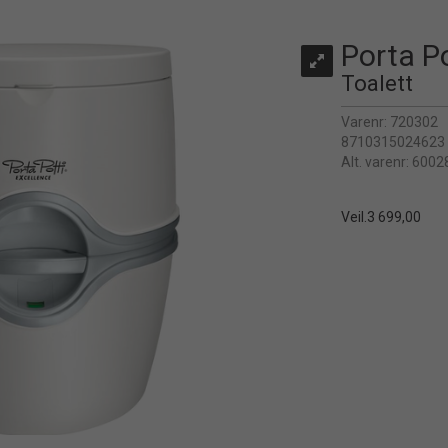
Porta P
Toalett
Varenr:
720302
8710315024623
Alt. varenr:
6002
Veil.
3 699,00