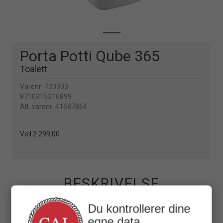
Porta Potti Qube 365
Toalett
Varenr:
720303
8710315216899
Alt. varenr:
41687864
Veil.
2 299,00
BESKRIVELSE
Komfortklasse 2/3
Du kontrollerer dine
Størrelse Stor
egne data