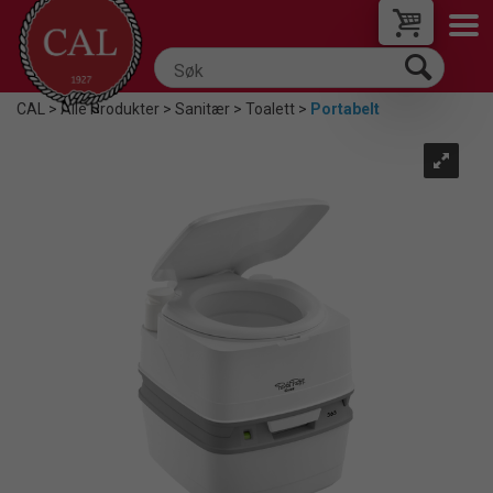
CAL
>
Alle Produkter
>
Sanitær
>
Toalett
>
Portabelt