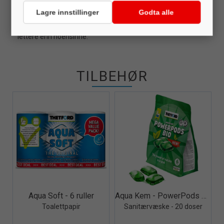
effektiv ferskvannsspyling skyller toalettskålen
Lagre innstillinger
Godta alle
ettertrykkelig. Og et nytt "snap-lock" system gjør det mulig å
sette sammen og ta fra hverandre vann- og avfallstanken
lettere enn noensinne.
TILBEHØR
Quick View+
Quick View+
Aqua Soft - 6 ruller
Aqua Kem - PowerPods Bio
Toalettpapir
Sanitærvæske - 20 doser