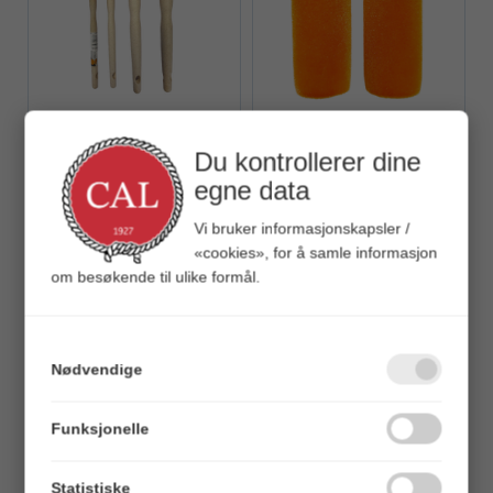
Quick View+
Quick View+
Vorel Malerkost
Vorel Malerrulle - 2pk
Rund - 20-50 mm
Du kontrollerer dine
100 mm - Skum
egne data
Veil. 31,00
Veil. 64,00
Vi bruker informasjonskapsler /
«cookies», for å samle informasjon
om besøkende til ulike formål.
Nødvendige
Funksjonelle
Quick View+
Quick View+
Vorel Malerrulle - 2pk
Vorel Malerrulle refill
Statistiske
100 mm - Universal
180 mm - Universal