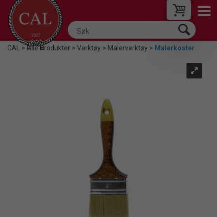
CAL
>
Alle Produkter
>
Verktøy
>
Malerverktøy
>
Malerkoster