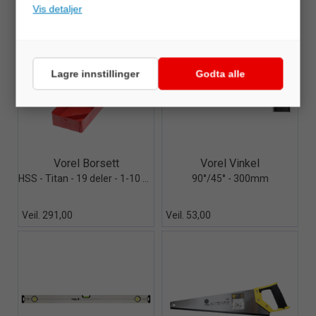
Veil. 971,00
Veil. 463,00
Vis detaljer
Lagre innstillinger
Godta alle
Quick View+
Quick View+
Vorel Borsett
Vorel Vinkel
HSS - Titan - 19 deler - 1-10 mm
90°/45° - 300mm
Veil. 291,00
Veil. 53,00