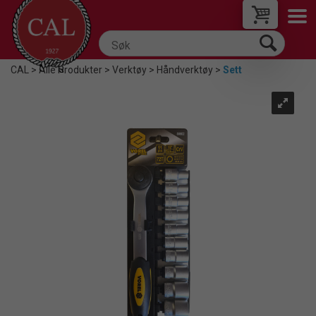
CAL
>
Alle Produkter
>
Verktøy
>
Håndverktøy
>
Sett