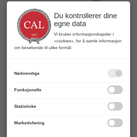
Du kontrollerer dine
Quick View+
Quick View+
Yato Kombinasjonstang
Vorel Umbrakosett
egne data
180 mm
9 deler - 2-10 mm
Vi bruker informasjonskapsler /
«cookies», for å samle informasjon
Veil. 129,00
Veil. 118,00
om besøkende til ulike formål.
Nødvendige
Funksjonelle
Statistiske
Quick View+
Quick View+
Vorel Boltesaks
Vorel Skrutrekkersett
900 mm - 14mm
32 deler
Markedsføring