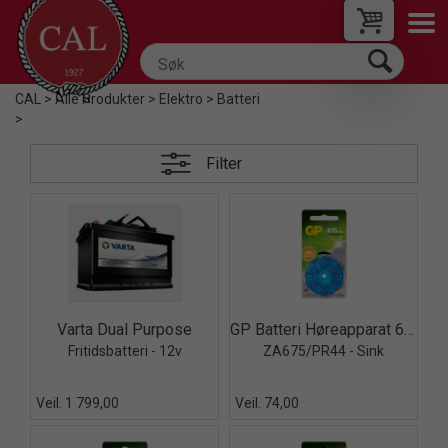
CAL
>
Alle Produkter
>
Elektro
>
Batteri
>
Filter
Quick View+
Quick View+
Varta Dual Purpose
GP Batteri Høreapparat 6pk
Fritidsbatteri - 12v
ZA675/PR44 - Sink
Veil. 1 799,00
Veil. 74,00