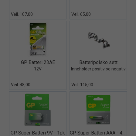
Veil. 107,00
Veil. 65,00
Quick View+
Quick View+
GP Batteri 23AE
Batteripolsko sett
12V
Inneholder positiv og negativ
Veil. 48,00
Veil. 115,00
Quick View+
Quick View+
GP Super Batteri 9V - 1pk
GP Super Batteri AAA - 4stk