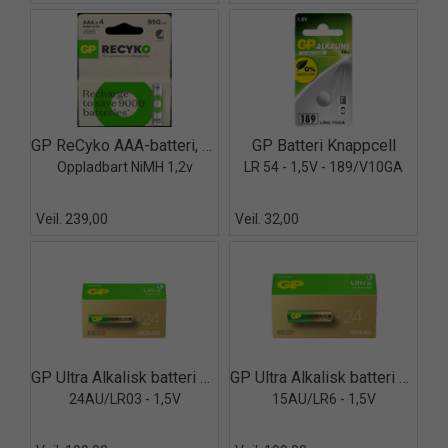
Quick View+
Quick View+
GP ReCyko AAA-batteri, 950mAh - 4pk
GP Batteri Knappcell
Oppladbart NiMH 1,2v
LR 54 - 1,5V - 189/V10GA
Veil. 239,00
Veil. 32,00
Quick View+
Quick View+
GP Ultra Alkalisk batteri AAA - 24pk
GP Ultra Alkalisk batteri AA - 24pk
24AU/LR03 - 1,5V
15AU/LR6 - 1,5V