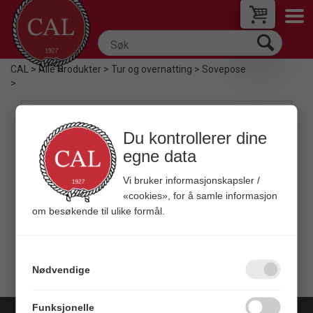
CAL
>
Alle Produkter
>
Tur og overnatting
>
Sovepose
>
Filter
Du kontrollerer dine
egne data
Vi bruker informasjonskapsler /
«cookies», for å samle informasjon
om besøkende til ulike formål.
Quick View+
BÅL Jaktfalk sovepose
Vår - Sommer - Høst
Nødvendige
Veil. 1 199,00
Funksjonelle
Copyright © 2026 C A Leschbrandt - All rights reserved