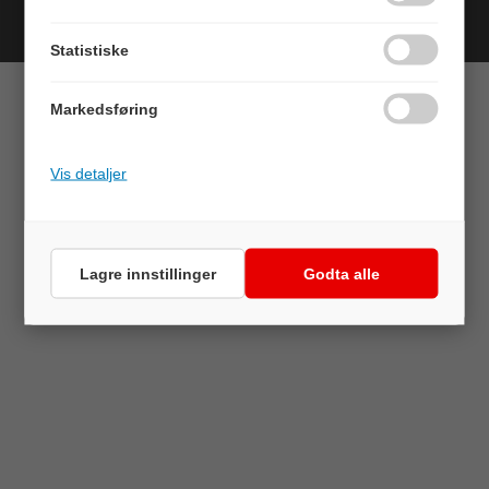
Forretningssystem
og
nettbutikkløsning
levert av
Multicase™
Norge AS
Statistiske
Markedsføring
Vis detaljer
Lagre innstillinger
Godta alle