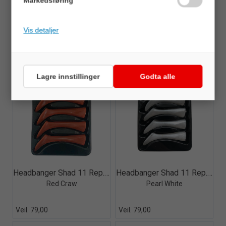
Markedsføring
Suspendert: 11 g – 0,5–1,8 m
Vis detaljer
TILBEHØR
Lagre innstillinger
Godta alle
Quick View+
Quick View+
Headbanger Shad 11 Rep. tails, 5 pcs
Headbanger Shad 11 Rep. tails, 5 pcs
Red Craw
Pearl White
Veil. 79,00
Veil. 79,00