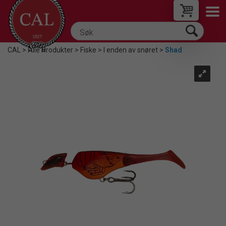
CAL
>
Alle Produkter
>
Fiske
>
I enden av snøret
>
Shad