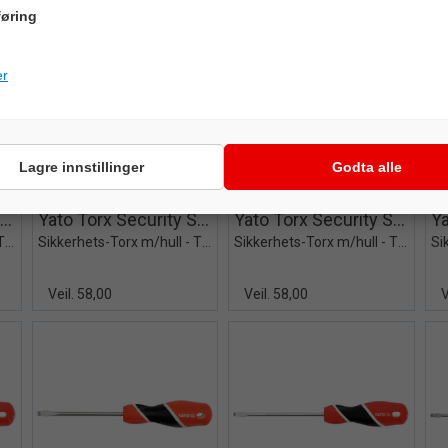
øring
er
Lagre innstillinger
Godta alle
iew+
Quick View+
Quick View+
Yato Torx Security Skrutrekker
Yato Torx Security Skrutrekker
Yato Torx Security Skrutrekker
Sikkerhets-Torx m/hull - T30x100mm
Sikkerhets-Torx m/hull - T27x100mm
Sikkerhets-Torx m/hull - T25x100mm
Veil. 58,00
Veil. 58,00
V