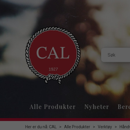
Alle Produkter
Nyheter
Ber
Her er du nå:
CAL
>
Alle Produkter
>
Verktøy
>
Hånd