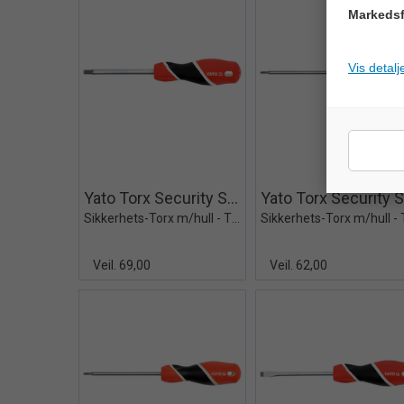
Markedsf
Vis detalj
Quick View+
Quick V
Yato Torx Security Skrutrekker
Sikkerhets-Torx m/hull - T40x100mm
Veil. 69,00
Veil. 62,00