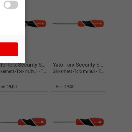
Quick View+
Quick View+
Yato Torx Security Skrutrekker
Yato Torx Security Skrutrekker
Sikkerhets-Torx m/hull - T20x100mm
Sikkerhets-Torx m/hull - T15x100mm
eil. 49,00
Veil. 49,00