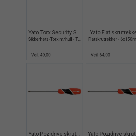
Quick View+
Quick V
Yato Torx Security Skrutrekker
Yato Flat skrutrekk
Sikkerhets-Torx m/hull - T10x100mm
Flatskrutrekker - 6x15
Veil. 49,00
Veil. 64,00
Quick View+
Quick V
Yato Pozidrive skrutrekker
Y