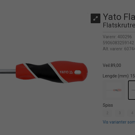
Yato Fla
Flatskrutr
Varenr:
400296
5906083259142
Alt. varenr:
6074
Veil.
89,00
Lengde (mm)
1
Spiss
2
3
4
Vis varianter som