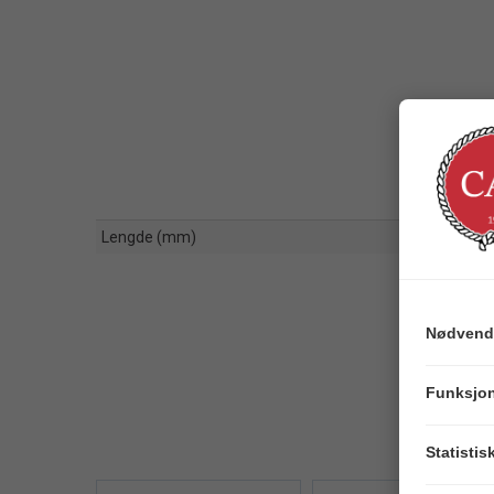
Lengde (mm)
Nødvend
Funksjon
Statistis