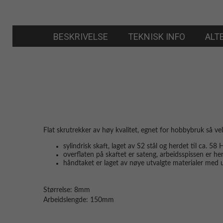
BESKRIVELSE
TEKNISK INFO
ALT
Flat skrutrekker av høy kvalitet, egnet for hobbybruk så ve
sylindrisk skaft, laget av S2 stål og herdet til ca. 58
overflaten på skaftet er sateng, arbeidsspissen er her
håndtaket er laget av nøye utvalgte materialer med 
Størrelse: 8mm
Arbeidslengde: 150mm