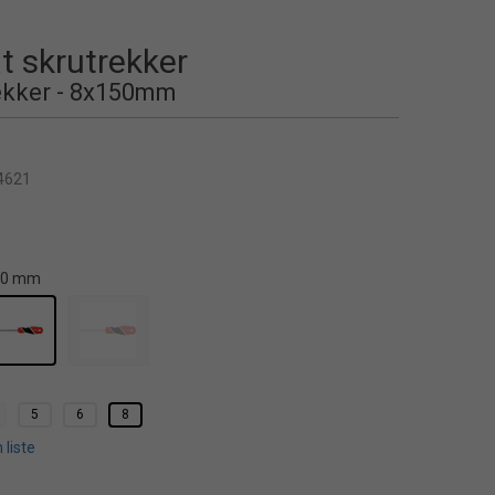
t skrutrekker
ekker - 8x150mm
4621
50 mm
5
6
8
 liste