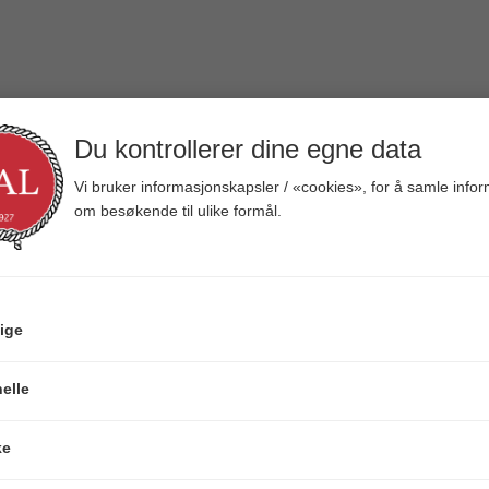
TEKNISK INFO
Du kontrollerer dine egne data
Vi bruker informasjonskapsler / «cookies», for å samle info
om besøkende til ulike formål.
150 mm
ige
ALTERNATIVER
elle
ke