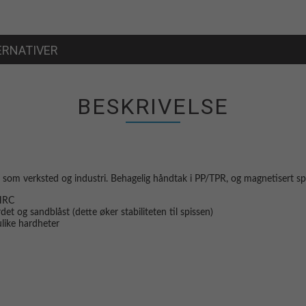
ERNATIVER
BESKRIVELSE
l som verksted og industri. Behagelig håndtak i PP/TPR, og magnetisert spi
 HRC
det og sandblåst (dette øker stabiliteten til spissen)
ulike hardheter