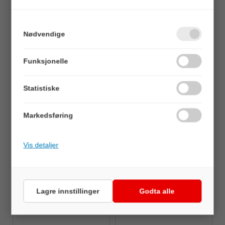
Nødvendige
Funksjonelle
Quick View+
Quick View+
Yato Torx Security Skrutrekker
Yato Torx Security Skrutrekker
Statistiske
Sikkerhets-Torx m/hull - T20x100mm
Sikkerhets-Torx m/hull - T15x100mm
Markedsføring
Veil. 49,00
Veil. 49,00
Vis detaljer
Lagre innstillinger
Godta alle