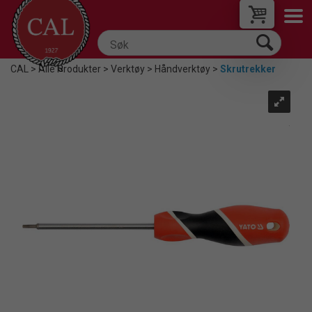
CAL
>
Alle Produkter
>
Verktøy
>
Håndverktøy
>
Skrutrekker