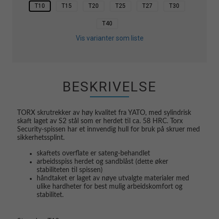
T10
T15
T20
T25
T27
T30
T40
Vis varianter som liste
BESKRIVELSE
TORX skrutrekker av høy kvalitet fra YATO, med sylindrisk
skaft laget av S2 stål som er herdet til ca. 58 HRC. Torx
Security-spissen har et innvendig
hull for bruk på skruer med
sikkerhetssplint.
skaftets overflate er sateng-behandlet
arbeidsspiss herdet og sandblåst (dette øker
stabiliteten til spissen)
håndtaket er laget av nøye utvalgte materialer med
ulike hardheter for best mulig arbeidskomfort og
stabilitet.