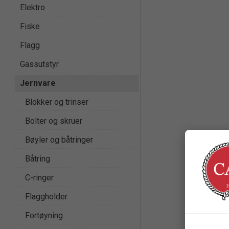
Elektro
Fiske
Flagg
Gassutstyr
Jernvare
Blokker og trinser
Bolter og skruer
Bøyler og båtringer
Båtring
C-ringer
Flaggholder
Fortøyning