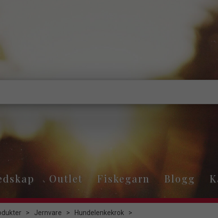
edskap
Outlet
Fiskegarn
Blogg
K
odukter
>
Jernvare
>
Hundelenkekrok
>