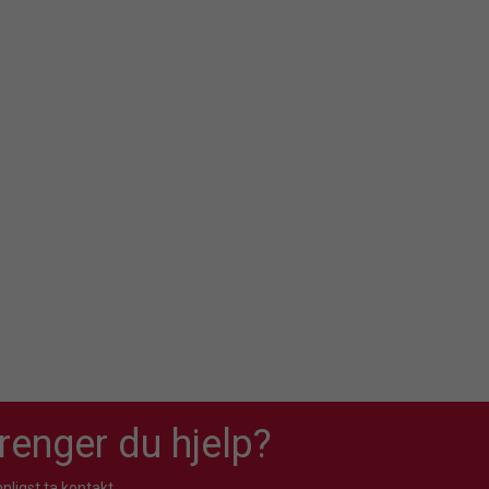
renger du hjelp?
nligst ta kontakt