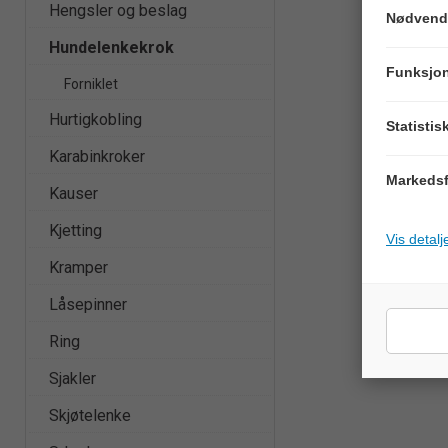
Hengsler og beslag
Nødvend
Hundelenkekrok
Funksjon
Forniklet
Hurtigkobling
Statistis
Karabinkroker
Markedsf
Kauser
Kjetting
Vis detalj
Kramper
Låsepinner
Ring
Sjakler
Skjøtelenke