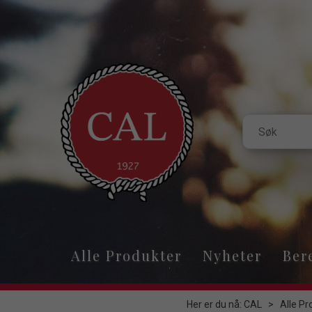
Alle Produkter
Nyheter
Ber
Her er du nå:
CAL
>
Alle Pr