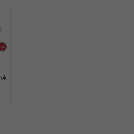
View+
rok