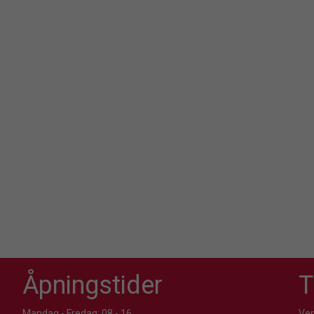
Åpningstider
T
Mandag - Fredag: 08 - 16
Ven