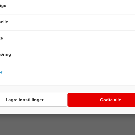
ige
elle
ke
øring
er
Lagre innstillinger
Godta alle