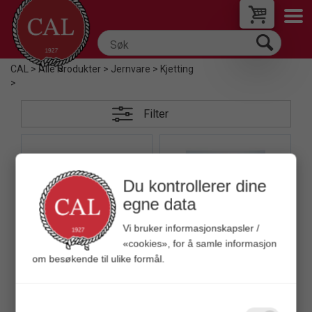
CAL
>
Alle Produkter
>
Jernvare
>
Kjetting
>
Filter
Du kontrollerer dine
egne data
Quick View+
Vi bruker informasjonskapsler /
Panserkjetting - Spole
«cookies», for å samle informasjon
Forniklet stål - 15 meter
om besøkende til ulike formål.
Quick View+
CAL Kjetting - Kortlenket
Galvanisert