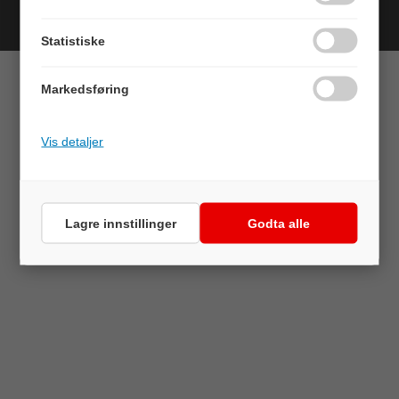
Forretningssystem
og
nettbutikkløsning
levert av
Multicase™
Norge AS
Statistiske
Markedsføring
Vis detaljer
Lagre innstillinger
Godta alle