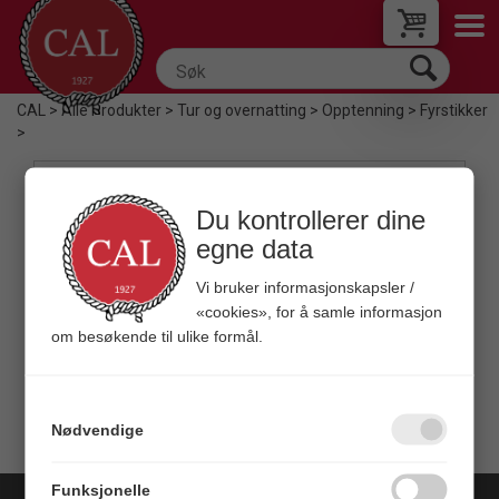
CAL
>
Alle Produkter
>
Tur og overnatting
>
Opptenning
>
Fyrstikker
>
Filter
Du kontrollerer dine
egne data
Vi bruker informasjonskapsler /
«cookies», for å samle informasjon
om besøkende til ulike formål.
Quick View+
Fyrstikker 4pk
Vannsikre
Nødvendige
Veil. 59,00
Funksjonelle
Copyright © 2026 C A Leschbrandt - All rights reserved