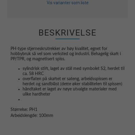
Vis varianter som liste
BESKRIVELSE
PH-type stjerneskrutrekker av høy kvalitet, egnet for
hobbybruk så vel som verksted og industri. Behagelig skaft i
PP/TPR, og magnetisert spiss.
sylindrisk stift, laget av stål med symbolet S2, herdet til
ca. 58 HRC
overflaten på skaftet er sateng, arbeidsspissen er
herdet og sandblåst (dette øker stabiliteten til spissen)
håndtaket er laget av nøye utvalgte materialer med
ulike hardheter
Størrelse: PH1
Arbeidslengde: 100mm