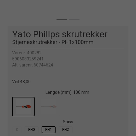
Yato Phillps skrutrekker
Stjerneskrutrekker - PH1x100mm
Varenr:
400282
5906083259241
Alt. varenr:
60744624
Veil.
48,00
Lengde (mm)
100 mm
Spiss
3
PH0
PH1
PH2