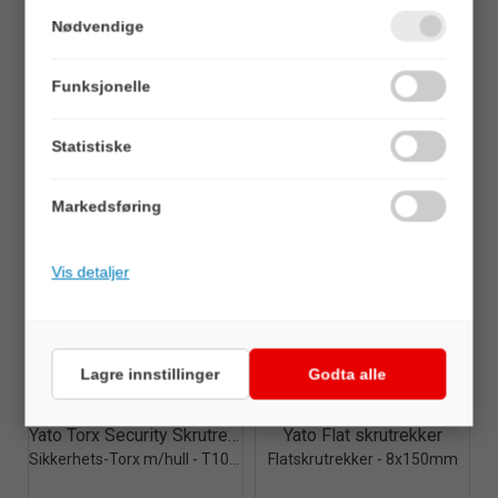
Nødvendige
Funksjonelle
Quick View+
Quick View+
Yato Torx Security Skrutrekker
Yato Torx Security Skrutrekker
Sikkerhets-Torx m/hull - T20x100mm
Sikkerhets-Torx m/hull - T15x100mm
Statistiske
Veil. 49,00
Veil. 49,00
Markedsføring
Vis detaljer
Lagre innstillinger
Godta alle
Quick View+
Quick View+
Yato Torx Security Skrutrekker
Yato Flat skrutrekker
Sikkerhets-Torx m/hull - T10x100mm
Flatskrutrekker - 8x150mm