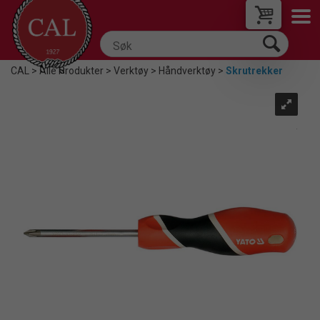
CAL
>
Alle Produkter
>
Verktøy
>
Håndverktøy
>
Skrutrekker