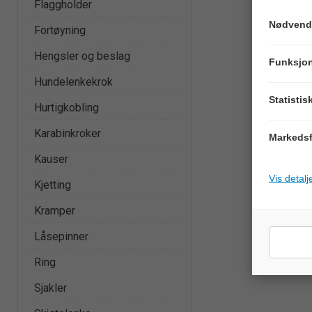
Flaggholder
Nødvend
Fortøyning
Hengsler og beslag
Funksjon
Hundelenkekrok
Statistis
Hurtigkobling
Karabinkroker
Markedsf
Kauser
Vis detalj
Kjetting
Kramper
Låsepinner
Ring
Sjakler