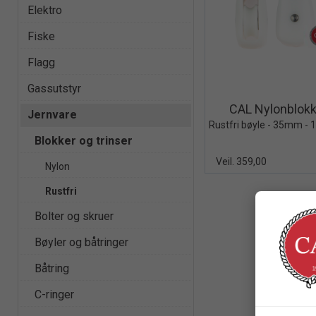
Elektro
Fiske
Flagg
Quick 
Gassutstyr
CAL Nylonblok
Jernvare
Blokker og trinser
Veil. 359,00
Nylon
Rustfri
Bolter og skruer
Bøyler og båtringer
Båtring
C-ringer