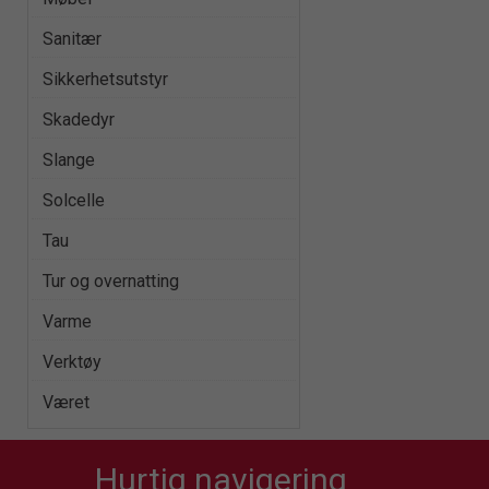
Sanitær
Sikkerhetsutstyr
Skadedyr
Slange
Solcelle
Tau
Tur og overnatting
Varme
Verktøy
Været
Hurtig navigering