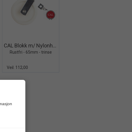
Quick View+
CAL Blokk m/ Nylonhjul - Enkel
Rustfri - 65mm - trinse
Veil. 112,00
rmasjon