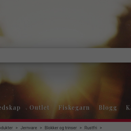
edskap
Outlet
Fiskegarn
Blogg
K
odukter
>
Jernvare
>
Blokker og trinser
>
Rustfri
>