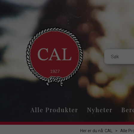
Alle Produkter
Nyheter
Ber
Her er du nå:
CAL
>
Alle Pr