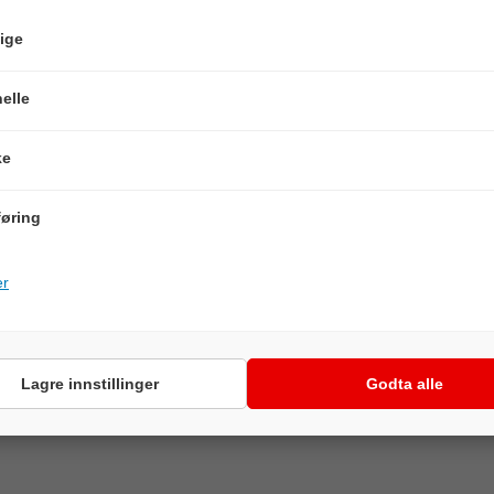
ige
elle
ke
øring
er
Lagre innstillinger
Godta alle