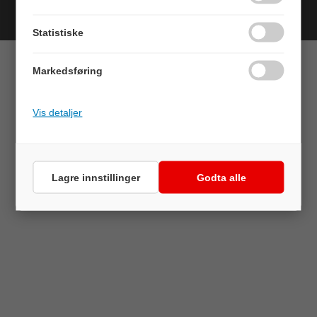
Forretningssystem
og
nettbutikkløsning
levert av
Multicase™
Norge AS
Statistiske
Markedsføring
Vis detaljer
Lagre innstillinger
Godta alle