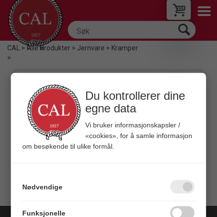
CAL
>
Alle Produkter
>
Jernvare
>
Kramper
>
Filter
Du kontrollerer dine
egne data
Vi bruker informasjonskapsler /
«cookies», for å samle informasjon
om besøkende til ulike formål.
Quick View+
CAL Kramper
Galvanisert stål
Nødvendige
Veil. 49,00
Funksjonelle
Copyright © 2026 C A Leschbrandt - All rights reserved